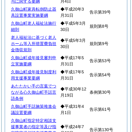
与に関する要綱
月4日
久御山町家具転倒防止器
◆平成20年3
告示第39号
具設置事業実施要綱
月31日
久御山町老人福祉法施行
◆平成5年3月
規則第8号
細則
30日
老人福祉法に基づく老人
◆平成5年3月
ホーム等入所措置費負担
規則第9号
30日
金徴収規則
久御山町成年後見審判申
◆平成17年5
告示第53号
立実施要綱
月31日
久御山町成年後見制度利
◆平成17年5
告示第54号
用支援事業要綱
月31日
あたたかい手の言葉でつ
◆平成30年12
ながる心久御山町手話言
条例第30号
月19日
語条例
久御山町手話施策推進会
◆平成31年4
告示第61号
議設置要綱
月1日
久御山町指定特定相談支
援事業者の指定等及び指
◆平成24年7
告示第130号