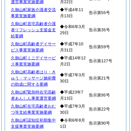
運営事業実施要綱
月22日
久御山町家族介護者交流
◆平成4年11
告示第55号
事業実施要綱
月13日
久御山町居宅高齢者介護
◆令和6年3月
者リフレッシュ支援金支
告示第35号
29日
給要綱
久御山町高齢者デイサー
◆平成7年10
告示第59号
ビス事業実施要綱
月31日
久御山町ミニデイサービ
◆平成14年12
告示第127号
ス事業実施要綱
月2日
久御山町高齢者はり・き
◆平成7年3月
ゅう・マッサージ施術費
告示第21号
30日
の助成に関する要綱
久御山町緊急時在宅高齢
◆平成23年7
告示第95号
者あんしん事業運営要綱
月13日
久御山町在宅高齢者おむ
◆平成7年3月
告示第22号
つ等支給事業実施要綱
30日
久御山町認知症初期集中
◆令和6年8月
告示第90号
支援事業実施要綱
1日