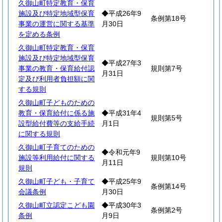
久御山町特定教育・保育
施設及び特定地域型保育
◆平成26年9
条例第18号
事業の運営に関する基準
月30日
を定める条例
久御山町特定教育・保育
施設及び特定地域型保育
◆平成27年3
事業の教育・保育給付認
規則第7号
月31日
定及び利用者負担額に関
する規則
久御山町子どものための
教育・保育給付に係る施
◆平成31年4
規則第5号
設型給付費等の支給手続
月1日
に関する規則
久御山町子育てのための
◆令和元年9
施設等利用給付に関する
規則第10号
月11日
規則
久御山町子ども・子育て
◆平成25年9
条例第14号
会議条例
月30日
久御山町立認定こども園
◆平成30年3
条例第2号
条例
月9日