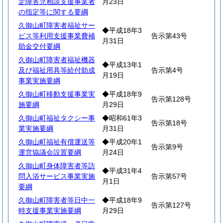
定障害児相談支援事業者
月23日
の指定等に関する要綱
久御山町障害者福祉サー
◆平成18年3
ビス等利用支援事業費補
告示第43号
月31日
助金交付要綱
久御山町障害者福祉機器
◆平成13年1
及び福祉用具等給付助成
告示第4号
月19日
事業実施要綱
久御山町移動支援事業実
◆平成18年9
告示第128号
施要綱
月29日
久御山町福祉タクシー事
◆昭和61年3
告示第18号
業実施要綱
月31日
久御山町福祉有償運送等
◆平成20年1
告示第9号
運営協議会設置要綱
月24日
久御山町身体障害者等訪
◆平成31年4
問入浴サービス事業実施
告示第57号
月1日
要綱
久御山町障害者等日中一
◆平成18年9
告示第127号
時支援事業実施要綱
月29日