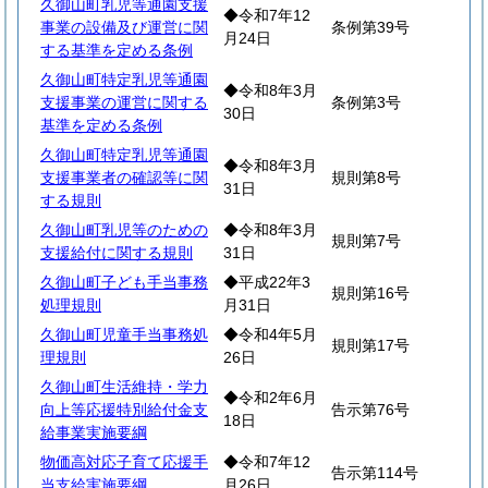
久御山町乳児等通園支援
◆令和7年12
事業の設備及び運営に関
条例第39号
月24日
する基準を定める条例
久御山町特定乳児等通園
◆令和8年3月
支援事業の運営に関する
条例第3号
30日
基準を定める条例
久御山町特定乳児等通園
◆令和8年3月
支援事業者の確認等に関
規則第8号
31日
する規則
久御山町乳児等のための
◆令和8年3月
規則第7号
支援給付に関する規則
31日
久御山町子ども手当事務
◆平成22年3
規則第16号
処理規則
月31日
久御山町児童手当事務処
◆令和4年5月
規則第17号
理規則
26日
久御山町生活維持・学力
◆令和2年6月
向上等応援特別給付金支
告示第76号
18日
給事業実施要綱
物価高対応子育て応援手
◆令和7年12
告示第114号
当支給実施要綱
月26日