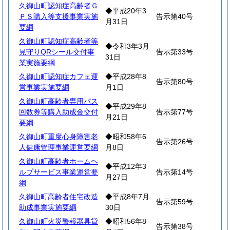
久御山町認知症高齢者Ｇ
◆平成20年3
ＰＳ購入等支援事業実施
告示第40号
月31日
要綱
久御山町認知症高齢者等
◆令和3年3月
見守りQRシール交付事
告示第33号
31日
業実施要綱
久御山町認知症カフェ運
◆平成28年8
告示第80号
営事業実施要綱
月1日
久御山町高齢者専用バス
◆平成29年8
回数券等購入助成金交付
告示第77号
月21日
要綱
久御山町重度心身障害老
◆昭和58年6
告示第26号
人健康管理事業運営要綱
月8日
久御山町高齢者ホームヘ
◆平成12年3
ルプサービス事業運営要
告示第14号
月27日
綱
久御山町高齢者住宅改造
◆平成8年7月
告示第59号
助成事業実施要綱
30日
久御山町火災警報器具貸
◆昭和56年8
告示第38号