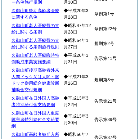
ー条例施行規則
月30日
久御山町後期高齢者医療
◆平成20年3
条例第1号
に関する条例
月28日
久御山町老人医療費の支
◆昭和47年12
条例第22号
給に関する条例
月28日
久御山町老人医療費の支
◆昭和54年1
規則第2号
給に関する条例施行規則
月27日
久御山町老人医療臨時特
◆平成26年3
告示第41号
例助成事業実施要綱
月31日
久御山町後期高齢者外来
人間ドック又は人間・脳
◆平成21年3
規則第8号
ドック併用総合健康診断
月26日
補助金交付規則
久御山町在日外国人高齢
◆平成13年3
告示第21号
者特別給付金支給要綱
月22日
久御山町在日外国人重度
◆平成13年3
障害者特別給付金支給要
告示第39号
月30日
綱
久御山町高齢者短期入所
◆昭和56年7
告示第37号