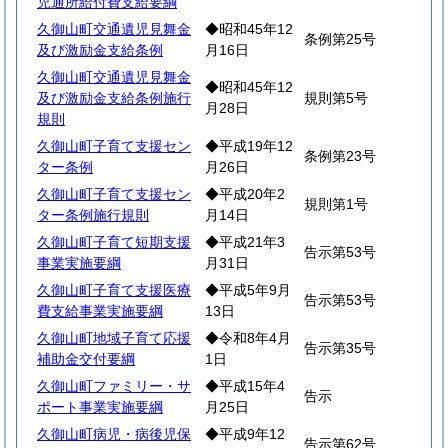
児通所給付費支給要綱
久御山町交通遺児見舞金
◆昭和45年12
条例第25号
及び激励金支給条例
月16日
久御山町交通遺児見舞金
◆昭和45年12
及び激励金支給条例施行
規則第5号
月28日
規則
久御山町子育て支援セン
◆平成19年12
条例第23号
ター条例
月26日
久御山町子育て支援セン
◆平成20年2
規則第1号
ター条例施行規則
月14日
久御山町子育て短期支援
◆平成21年3
告示第53号
事業実施要綱
月31日
久御山町子育て支援医療
◆平成5年9月
告示第53号
費支給事業実施要綱
13日
久御山町地域子育て応援
◆令和8年4月
告示第35号
補助金交付要綱
1日
久御山町ファミリー・サ
◆平成15年4
告示
ポート事業実施要綱
月25日
久御山町病児・病後児保
◆平成9年12
告示第62号