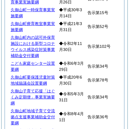
育事業実施要綱
月26日
久御山町一時保育事業実
◆平成30年3
告示第15号
施要綱
月14日
久御山町療育教室事業実
◆平成21年3
告示第52号
施要綱
月31日
久御山町内の認可外保育
施設における新型コロナ
◆令和2年11
告示第102号
ウイルス感染症対策事業
月30日
補助金交付要綱
こども家庭センター設置
◆令和6年3月
告示第34号
要綱
29日
久御山町要保護児童対策
◆平成20年6
告示第78号
地域協議会設置要綱
月30日
久御山子育て応援「はぐ
◆令和5年3月
くみ定期便」事業実施要
告示第34号
31日
綱
久御山町地域子育て交流
◆令和8年4月
拠点支援事業補助金交付
告示第36号
1日
要綱