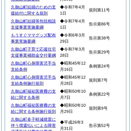
久御山町妊婦のための支
◆令和7年4月
規則第11号
援給付に関する規則
1日
久御山町妊婦等包括相談
◆令和7年4月
告示第86号
支援事業実施要綱
1日
もうすぐママグッズ配布
◆令和6年3月
告示第38号
事業実施要綱
29日
久御山町子育て応援住宅
◆令和7年3月
告示第29号
支援事業補助金交付要綱
28日
久御山町心身障害児手当
◆昭和45年12
条例第24号
支給条例
月16日
久御山町心身障害児手当
◆昭和45年12
規則第7号
支給条例施行規則
月28日
久御山町福祉医療費の支
◆昭和50年10
条例第22号
給に関する条例
月7日
久御山町福祉医療費の支
◆昭和50年10
規則第9号
給に関する条例施行規則
月29日
久御山町多子軽減措置に
◆平成26年3
伴う償還払いによる障害
告示第52号
月31日