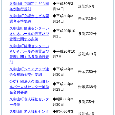
久御山町立認定こども園
◆平成30年3
規則第6号
条例施行規則
月14日
久御山町立認定こども園
◆平成30年3
告示第16号
選考基準要綱
月14日
久御山町健康センターい
◆平成20年10
きいきホールの設置及び
条例第22号
月1日
管理に関する条例
久御山町健康センターい
きいきホールの設置及び
◆平成20年10
規則第19号
管理に関する条例施行規
月7日
則
久御山町シニアクラブ連
◆平成24年3
告示第50号
合会補助金交付要綱
月30日
公益社団法人久御山町シ
◆平成25年3
ルバー人材センター補助
告示第68号
月29日
金交付要綱
久御山町老人福祉センタ
◆昭和60年3
条例第5号
ー条例
月30日
久御山町老人福祉センタ
◆昭和60年3
規則第7号