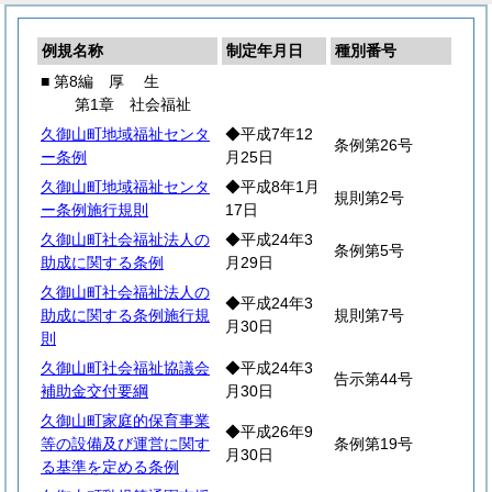
例規名称
制定年月日
種別番号
■ 第8編
厚
生
第1章 社会福祉
久御山町地域福祉センタ
◆平成7年12
条例第26号
ー条例
月25日
久御山町地域福祉センタ
◆平成8年1月
規則第2号
ー条例施行規則
17日
久御山町社会福祉法人の
◆平成24年3
条例第5号
助成に関する条例
月29日
久御山町社会福祉法人の
◆平成24年3
助成に関する条例施行規
規則第7号
月30日
則
久御山町社会福祉協議会
◆平成24年3
告示第44号
補助金交付要綱
月30日
久御山町家庭的保育事業
◆平成26年9
等の設備及び運営に関す
条例第19号
月30日
る基準を定める条例