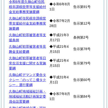
令和6年度久御山町住民
◆令和6年8月
税非課税世帯等支援給付
告示第91号
1日
金支給事務実施要綱
久御山町住民税非課税世
◆令和7年2月
帯支援給付金支給事務実
告示第12号
28日
施要綱
久御山町犯罪被害者等支
◆平成21年3
条例第2号
援条例
月17日
久御山町犯罪被害者等見
◆平成21年4
告示第78号
舞金支給要綱
月15日
久御山町犯罪被害者等日
◆平成21年4
常生活支援に関する実施
告示第79号
月15日
要綱
久御山町デマンド乗合タ
◆平成31年4
クシー「のってこ優タク
告示第60号
月1日
シー」運行要綱
久御山町地域福祉計画・
◆令和7年8月
地域福祉活動計画策定委
告示第84号
1日
員会設置要綱