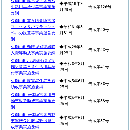
久御山町障害児・者日常
◆平成18年9
生活用具給付等事業実施
告示第126号
月29日
要綱
久御山町重度聴覚障害者
ファクス及びフラッシュ
◆昭和61年3
告示第20号
ベルの設置等事業運営要
月31日
綱
久御山町難聴児補聴器購
◆平成29年3
告示第23号
入費等助成事業実施要綱
月28日
久御山町小児慢性特定疾
◆令和6年3月
病児童等日常生活用具給
告示第41号
29日
付事業実施要綱
久御山町障害者住宅改造
◆平成5年6月
告示第36号
助成事業実施要綱
25日
久御山町身体障害者用自
◆平成5年6月
動車改造助成事業実施要
告示第38号
25日
綱
久御山町身体障害者自動
◆平成5年6月
車運転免許取得教習費助
告示第37号
25日
成事業実施要綱