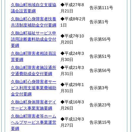
久御山町地域自立支援協
◆平成27年8
告示第111号
議会設置要綱
月21日
久御山町心身障害者扶養
◆平成8年2月
告示第1号
共済制度補助金交付要綱
1日
久御山町福祉サービス申
◆平成7年10
請用診断書料助成金交付
告示第55号
月20日
要綱
久御山町障害者相談員設
◆平成24年3
告示第51号
置要綱
月30日
久御山町障害者施設通所
◆平成21年3
告示第56号
交通費助成金交付要綱
月31日
久御山町心身障害者サー
◆平成29年1
ビス利用支援事業費補助
告示第3号
月31日
金交付要綱
久御山町身体障害者デイ
◆平成16年3
告示第23号
サービス事業実施要綱
月26日
久御山町障害者等ホーム
◆平成12年3
ヘルプサービス事業運営
告示第15号
月27日
要綱