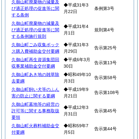
久御山町廃棄物の減量及
◆平成31年3
び適正処理の促進等に関
条例第3号
月22日
する条例
久御山町廃棄物の減量及
◆平成31年4
び適正処理の促進等に関
規則第4号
月1日
する条例施行規則
久御山町ごみ収集ボック
◆平成31年3
告示第25号
ス購入費補助金交付要綱
月29日
久御山町再生資源集団回
◆平成6年3月
告示第13号
収事業補助金交付要綱
30日
久御山町あき地の雑草除
◆昭和49年10
告示第58号
去要綱
月3日
久御山町飼い犬等のふん
◆平成19年9
告示第108号
害の防止に関する要綱
月21日
久御山町墓地等の経営の
◆平成12年3
許可等に関する事務取扱
告示第45号
月31日
要領
久御山町火葬料補助金交
◆昭和59年7
告示第44号
付要綱
月5日