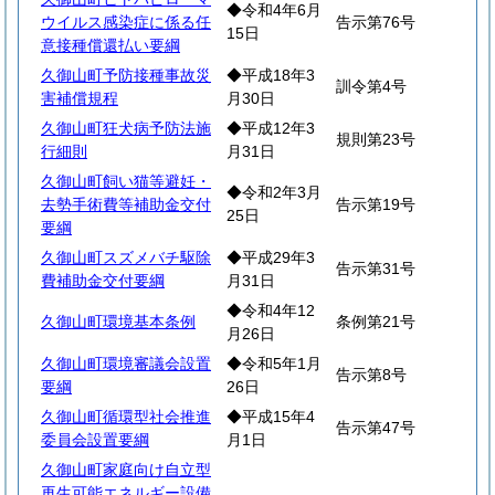
◆令和4年6月
ウイルス感染症に係る任
告示第76号
15日
意接種償還払い要綱
久御山町予防接種事故災
◆平成18年3
訓令第4号
害補償規程
月30日
久御山町狂犬病予防法施
◆平成12年3
規則第23号
行細則
月31日
久御山町飼い猫等避妊・
◆令和2年3月
去勢手術費等補助金交付
告示第19号
25日
要綱
久御山町スズメバチ駆除
◆平成29年3
告示第31号
費補助金交付要綱
月31日
◆令和4年12
久御山町環境基本条例
条例第21号
月26日
久御山町環境審議会設置
◆令和5年1月
告示第8号
要綱
26日
久御山町循環型社会推進
◆平成15年4
告示第47号
委員会設置要綱
月1日
久御山町家庭向け自立型
再生可能エネルギー設備