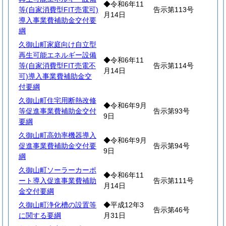
◆令和6年11
等(自家消費型FIT売電可)
告示第113号
月14日
導入事業費補助金交付要
綱
久御山町家庭向け自立型
再生可能エネルギー設備
◆令和6年11
等(自家消費型FIT売電不
告示第114号
月14日
可)導入事業費補助金交
付要綱
久御山町住宅用断熱改修
◆令和6年9月
等促進事業費補助金交付
告示第93号
9日
要綱
久御山町高効率機器導入
◆令和6年9月
促進事業費補助金交付要
告示第94号
9日
綱
久御山町ソーラーカーポ
◆令和6年11
ート導入促進事業費補助
告示第111号
月14日
金交付要綱
久御山町浄化槽の設置等
◆平成12年3
告示第46号
に関する要綱
月31日