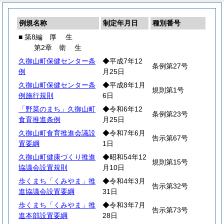
例規名称
制定年月日
種別番号
■ 第8編
厚
生
第2章
衛
生
久御山町保健センター条
◆平成7年12
条例第27号
例
月25日
久御山町保健センター条
◆平成8年1月
規則第1号
例施行規則
6日
「野菜のまち」久御山町
◆令和6年12
条例第23号
食育推進条例
月25日
久御山町食育推進会議設
◆令和7年6月
告示第67号
置要綱
1日
久御山町健康づくり推進
◆昭和54年12
規則第15号
協議会設置規則
月10日
歩くまち「くみやま」推
◆令和4年3月
告示第32号
進協議会設置要綱
31日
歩くまち「くみやま」推
◆令和3年7月
告示第73号
進本部設置要綱
28日