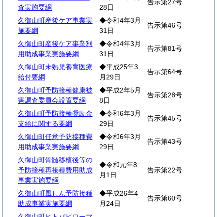
告示第27号
査実施要綱
28日
久御山町産後ケア事業実
◆令和4年3月
告示第46号
施要綱
31日
久御山町産後ケア事業利
◆令和4年3月
告示第81号
用助成事業実施要綱
31日
久御山町未熟児養育医療
◆平成25年3
告示第64号
給付要綱
月29日
久御山町予防接種健康被
◆平成2年5月
告示第28号
害調査委員会設置要綱
8日
久御山町予防接種奨励金
◆令和6年3月
告示第45号
支給に関する要綱
29日
久御山町任意予防接種費
◆令和6年3月
告示第43号
用助成事業実施要綱
29日
久御山町骨髄移植後等の
◆令和元年8
予防接種再接種費用助成
告示第22号
月1日
事業実施要綱
久御山町風しん予防接種
◆平成26年4
告示第60号
助成事業実施要綱
月24日
久御山町ヒトパピローマ