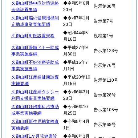
久御山町熱中症対策連絡
◆令和5年6月
告示第88号
会議設置要綱
20日
久御山町脳の健康指標測
◆令和7年1月
告示第7号
定助成事業実施要綱
20日
◆昭和44年5
久御山町町医設置規程
規程第1号
月16日
久御山町骨髄ドナー助成
◆平成27年9
告示第123号
事業実施要綱
月30日
久御山町不妊治療等助成
◆平成15年7
告示第76号
事業実施要綱
月1日
久御山町妊産婦健康診査
◆平成20年10
告示第110号
実施要綱
月15日
久御山町妊産婦タクシー
◆令和6年3月
告示第28号
利用支援事業実施要綱
28日
久御山町妊婦歯科治療助
◆令和6年10
告示第105号
成事業実施要綱
月25日
久御山町新生児聴覚検査
◆令和5年4月
告示第69号
実施要綱
1日
久御山町1か月児健康診
◆令和6年3月