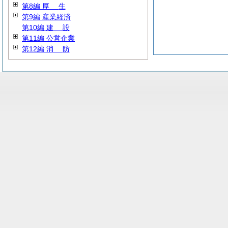
第8編
厚
生
第9編 産業経済
第10編
建
設
第11編 公営企業
第12編
消
防