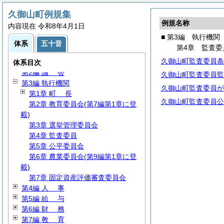
久御山町例規集
例規名称
内容現在 令和8年4月1日
■ 第3編 執行機関
体系
五十音
第4章 監査委
久御山町監査委員条
第1編
総
規
体系目次
第2編
議
会
久御山町監査委員監
第3編 執行機関
久御山町監査委員が
第1章
町
長
久御山町監査委員公
第2章 教育委員会(第7編第1章に登
載)
第3章 選挙管理委員会
第4章 監査委員
第5章 公平委員会
第6章 農業委員会(第9編第1章に登
載)
第7章 固定資産評価審査委員会
第4編
人
事
第5編
給
与
第6編
財
務
第7編
教
育