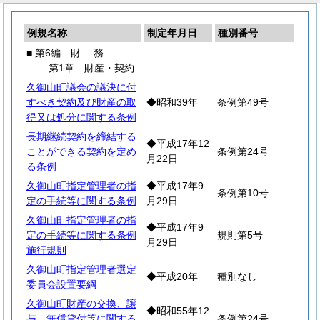
例規名称
制定年月日
種別番号
■ 第6編
財
務
第1章 財産・契約
久御山町議会の議決に付
すべき契約及び財産の取
◆昭和39年
条例第49号
得又は処分に関する条例
長期継続契約を締結する
◆平成17年12
ことができる契約を定め
条例第24号
月22日
る条例
久御山町指定管理者の指
◆平成17年9
条例第10号
定の手続等に関する条例
月29日
久御山町指定管理者の指
◆平成17年9
定の手続等に関する条例
規則第5号
月29日
施行規則
久御山町指定管理者選定
◆平成20年
種別なし
委員会設置要綱
久御山町財産の交換、譲
◆昭和55年12
与、無償貸付等に関する
条例第24号