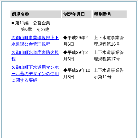
例規名称
制定年月日
種別番号
■ 第11編 公営企業
第6章 その他
久御山町事業環境部上下
◆平成29年2
上下水道事業管
水道課公舎管理規程
月6日
理規程第16号
久御山町水道庁舎防火規
◆平成29年2
上下水道事業管
程
月6日
理規程第17号
久御山町下水道用マンホ
◆平成29年10
上下水道事業告
ール蓋のデザインの使用
月5日
示第11号
に関する要綱