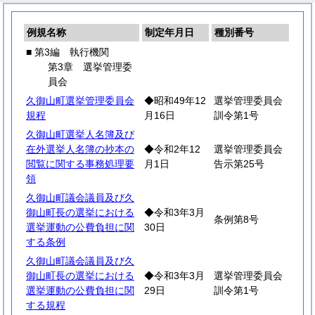
例規名称
制定年月日
種別番号
■ 第3編 執行機関
第3章 選挙管理委
員会
久御山町選挙管理委員会
◆昭和49年12
選挙管理委員会
規程
月16日
訓令第1号
久御山町選挙人名簿及び
在外選挙人名簿の抄本の
◆令和2年12
選挙管理委員会
閲覧に関する事務処理要
月1日
告示第25号
領
久御山町議会議員及び久
御山町長の選挙における
◆令和3年3月
条例第8号
選挙運動の公費負担に関
30日
する条例
久御山町議会議員及び久
御山町長の選挙における
◆令和3年3月
選挙管理委員会
選挙運動の公費負担に関
29日
訓令第1号
する規程