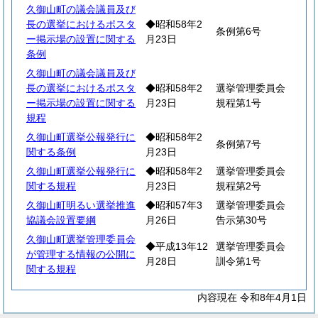
久御山町の議会議員及び
長の選挙におけるポスタ
◆昭和58年2
条例第6号
ー掲示場の設置に関する
月23日
条例
久御山町の議会議員及び
長の選挙におけるポスタ
◆昭和58年2
選挙管理委員会
ー掲示場の設置に関する
月23日
規程第1号
規程
久御山町選挙公報発行に
◆昭和58年2
条例第7号
関する条例
月23日
久御山町選挙公報発行に
◆昭和58年2
選挙管理委員会
関する規程
月23日
規程第2号
久御山町明るい選挙推進
◆昭和57年3
選挙管理委員会
協議会設置要綱
月26日
告示第30号
久御山町選挙管理委員会
◆平成13年12
選挙管理委員会
が管理する情報の公開に
月28日
訓令第1号
関する規程
内容現在 令和8年4月1日