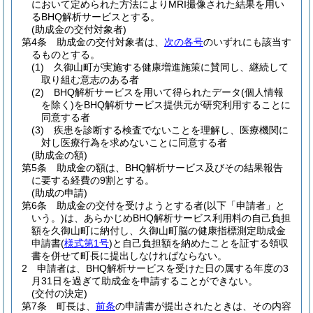
において定められた方法によりMRI撮像された結果を用い
るBHQ解析サービスとする。
(助成金の交付対象者)
第4条
助成金の交付対象者は、
次の各号
のいずれにも該当す
るものとする。
(1)
久御山町が実施する健康増進施策に賛同し、継続して
取り組む意志のある者
(2)
BHQ解析サービスを用いて得られたデータ
(個人情報
を除く)
をBHQ解析サービス提供元が研究利用することに
同意する者
(3)
疾患を診断する検査でないことを理解し、医療機関に
対し医療行為を求めないことに同意する者
(助成金の額)
第5条
助成金の額は、BHQ解析サービス及びその結果報告
に要する経費の9割とする。
(助成の申請)
第6条
助成金の交付を受けようとする者
(以下「申請者」と
いう。)
は、あらかじめBHQ解析サービス利用料の自己負担
額を久御山町に納付し、久御山町脳の健康指標測定助成金
申請書
(
様式第1号
)
と自己負担額を納めたことを証する領収
書を併せて町長に提出しなければならない。
2
申請者は、BHQ解析サービスを受けた日の属する年度の3
月31日を過ぎて助成金を申請することができない。
(交付の決定)
第7条
町長は、
前条
の申請書が提出されたときは、その内容