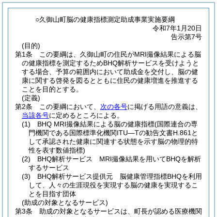
○久御山町脳の健康指標測定助成事業実施要綱
令和7年1月20日
告示第7号
(目的)
第1条
この要綱は、久御山町の住民がMRI撮像結果による脳
の健康指標を測定するためBHQ解析サービスを受けようと
する場合、予算の範囲内において助成金を交付し、脳の健
康に関する啓発を図るとともに住民の健康増進を推進する
ことを目的とする。
(定義)
第2条
この要綱において、
次の各号
に掲げる用語の意義は、
当該各号
に定めるところによる。
(1)
BHQ MRI撮像結果による脳の健康指標
(国際連合の専
門機関である国際標準化機関ITU―Tの勧告文書H.861と
して承認された健康に関連する状態を示す脳の物理的特
性を表す数値指標)
(2)
BHQ解析サービス MRI撮像結果を用いてBHQを解析
するサービス
(3)
BHQ解析サービス提供元 脳健康管理指標BHQを利用
して、人々の生涯現役を実現する脳の健康を実現するこ
とを目指す団体
(助成の対象となるサービス)
第3条
助成の対象となるサービスは、町長が認める医療機関