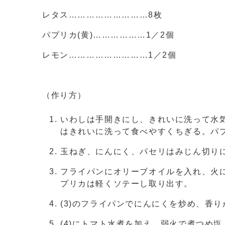
レタス………………………8枚
パプリカ(黄)………………1／2個
レモン………………………1／2個
（作り方）
いわしは手開きにし、きれいに洗って水
はきれいに洗って食べやすくちぎる。パ
玉ねぎ、にんにく、パセリはみじん切り
フライパンにオリーブオイルを入れ、火に
プリカは軽くソテーし取り出す。
(3)のフライパンでにんにくを炒め、香
(4)にトマト水煮を加え、弱火で煮つめ