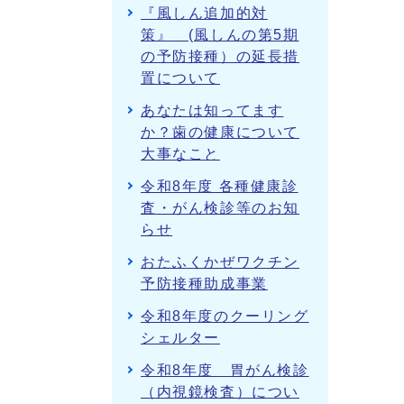
『風しん追加的対
策』 (風しんの第5期
の予防接種）の延長措
置について
あなたは知ってます
か？歯の健康について
大事なこと
令和8年度 各種健康診
査・がん検診等のお知
らせ
おたふくかぜワクチン
予防接種助成事業
令和8年度のクーリング
シェルター
令和8年度 胃がん検診
（内視鏡検査）につい