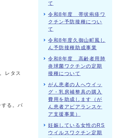
て
令和8年度 帯状疱疹ワ
クチン予防接種につい
て
令和8年度久御山町風し
ん予防接種助成事業
令和8年度 高齢者用肺
炎球菌ワクチンの定期
。レタス
接種について
がん患者の人へウイッ
グ・乳房補整具の購入
費用を助成します（が
ーする。パ
ん患者アピアランスケ
ア支援事業）
妊娠している女性のRS
ウイルスワクチン定期