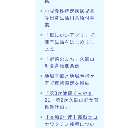
集
小児慢性特定疾病児童
等日常生活用具給付事
業
「脳にいいアプリ」で
健幸生活をはじめまし
ょう
「野菜のまち」久御山
町食育推進条例
地域医療と地域包括ケ
アで連携協定を締結
「第3次健康くみやま
21・第2次久御山町食育
推進計画」
【令和6年度】新型コロ
ナワクチン接種につい