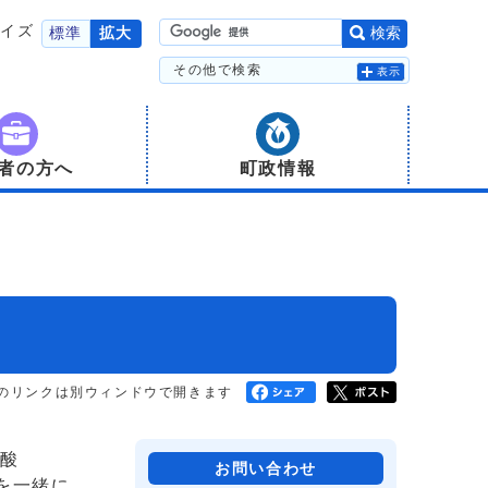
サイズ
標準
拡大
検索
その他で検索
表示
者の方へ
町政情報
のリンクは別ウィンドウで開きます
酸
お問い合わせ
を一緒に