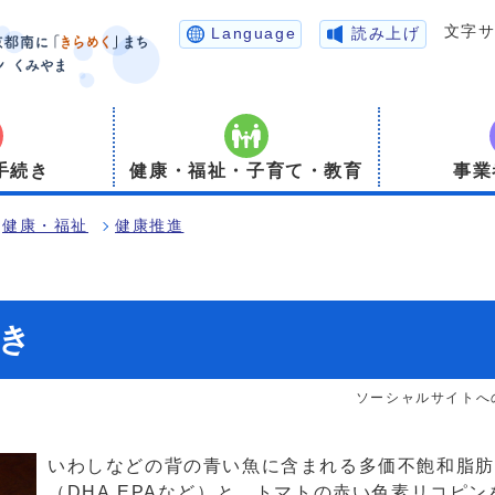
文字
Language
読み上げ
手続き
健康・福祉・子育て・教育
事業
健康・福祉
健康推進
き
ソーシャルサイトへ
いわしなどの背の青い魚に含まれる多価不飽和脂肪
（DHA,EPAなど）と、トマトの赤い色素リコピン