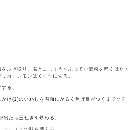
気をふき取り、塩とこしょうをふって小麦粉を軽くはたく
プリカ、レモンはくし型に切る。
にする。
かけ(1)のいわしを両面にかるく焦げ目がつくまでソテ
りが出たら玉ねぎを炒める。
塩、こしょうで味を調える。