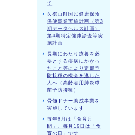
て
久御山町国民健康保険
保健事業実施計画（第3
期データヘルス計画）
第4期特定健康診査等実
施計画
長期にわたり療養を必
要とする疾病にかかっ
たこと等により定期予
防接種の機会を逃した
人へ（高齢者用肺炎球
菌予防接種）
骨髄ドナー助成事業を
実施しています
毎年6月は「食育月
間」、毎月19日は「食
育の日」です