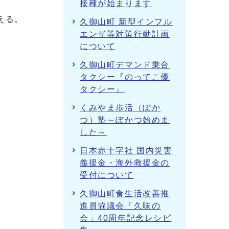
接種が始まります
える。
久御山町 新型インフル
エンザ等対策行動計画
について
久御山町デマンド乗合
タクシー『のってこ優
タクシー』
くみやま歩活（ぽか
つ）塾～ぽかつ始めま
した～
日本赤十字社 国内災害
義援金・海外救援金の
受付について
久御山町食生活改善推
進員協議会「久味の
会」40周年記念レシピ