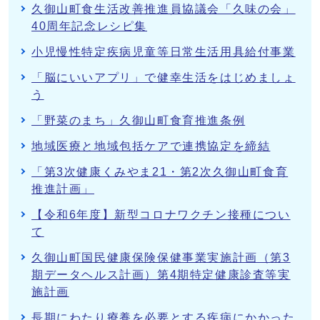
久御山町食生活改善推進員協議会「久味の会」
40周年記念レシピ集
小児慢性特定疾病児童等日常生活用具給付事業
「脳にいいアプリ」で健幸生活をはじめましょ
う
「野菜のまち」久御山町食育推進条例
地域医療と地域包括ケアで連携協定を締結
「第3次健康くみやま21・第2次久御山町食育
推進計画」
【令和6年度】新型コロナワクチン接種につい
て
久御山町国民健康保険保健事業実施計画（第3
期データヘルス計画）第4期特定健康診査等実
施計画
長期にわたり療養を必要とする疾病にかかった