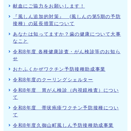
献血にご協力をお願いします！
『風しん追加的対策』 (風しんの第5期の予防
接種）の延長措置について
あなたは知ってますか？歯の健康について大事
なこと
令和8年度 各種健康診査・がん検診等のお知ら
せ
おたふくかぜワクチン予防接種助成事業
令和8年度のクーリングシェルター
令和8年度 胃がん検診（内視鏡検査）につい
て
令和8年度 帯状疱疹ワクチン予防接種につい
て
令和8年度久御山町風しん予防接種助成事業