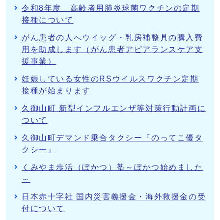
令和8年度 高齢者用肺炎球菌ワクチンの定期
接種について
がん患者の人へウイッグ・乳房補整具の購入費
用を助成します（がん患者アピアランスケア支
援事業）
妊娠している女性のRSウイルスワクチン定期
接種が始まります
久御山町 新型インフルエンザ等対策行動計画に
ついて
久御山町デマンド乗合タクシー『のってこ優タ
クシー』
くみやま歩活（ぽかつ）塾～ぽかつ始めました
～
日本赤十字社 国内災害義援金・海外救援金の受
付について