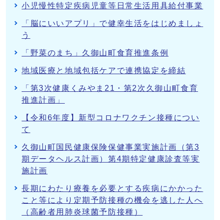
小児慢性特定疾病児童等日常生活用具給付事業
「脳にいいアプリ」で健幸生活をはじめましょ
う
「野菜のまち」久御山町食育推進条例
地域医療と地域包括ケアで連携協定を締結
「第3次健康くみやま21・第2次久御山町食育
推進計画」
【令和6年度】新型コロナワクチン接種につい
て
久御山町国民健康保険保健事業実施計画（第3
期データヘルス計画）第4期特定健康診査等実
施計画
長期にわたり療養を必要とする疾病にかかった
こと等により定期予防接種の機会を逃した人へ
（高齢者用肺炎球菌予防接種）