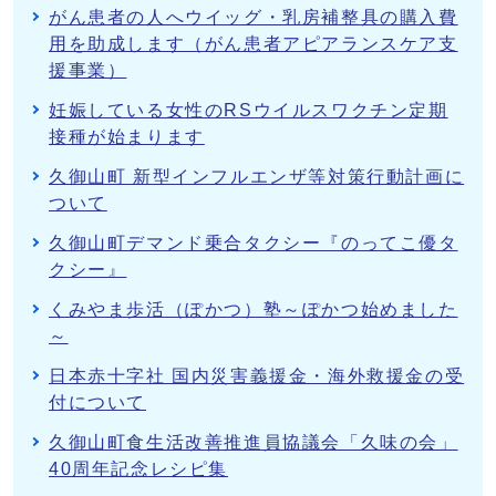
がん患者の人へウイッグ・乳房補整具の購入費
用を助成します（がん患者アピアランスケア支
援事業）
妊娠している女性のRSウイルスワクチン定期
接種が始まります
久御山町 新型インフルエンザ等対策行動計画に
ついて
久御山町デマンド乗合タクシー『のってこ優タ
クシー』
くみやま歩活（ぽかつ）塾～ぽかつ始めました
～
日本赤十字社 国内災害義援金・海外救援金の受
付について
久御山町食生活改善推進員協議会「久味の会」
40周年記念レシピ集