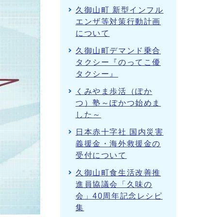
久御山町 新型インフル
エンザ等対策行動計画
について
久御山町デマンド乗合
タクシー『のってこ優
タクシー』
くみやま歩活（ぽか
つ）塾～ぽかつ始めま
した～
日本赤十字社 国内災害
義援金・海外救援金の
受付について
久御山町食生活改善推
進員協議会「久味の
会」40周年記念レシピ
集