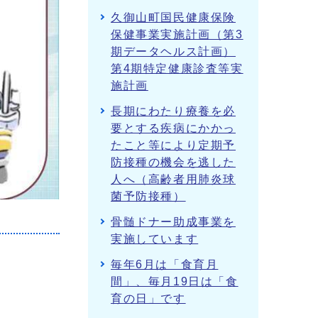
久御山町国民健康保険
保健事業実施計画（第3
期データヘルス計画）
第4期特定健康診査等実
施計画
長期にわたり療養を必
要とする疾病にかかっ
たこと等により定期予
防接種の機会を逃した
人へ（高齢者用肺炎球
菌予防接種）
骨髄ドナー助成事業を
実施しています
毎年6月は「食育月
間」、毎月19日は「食
育の日」です