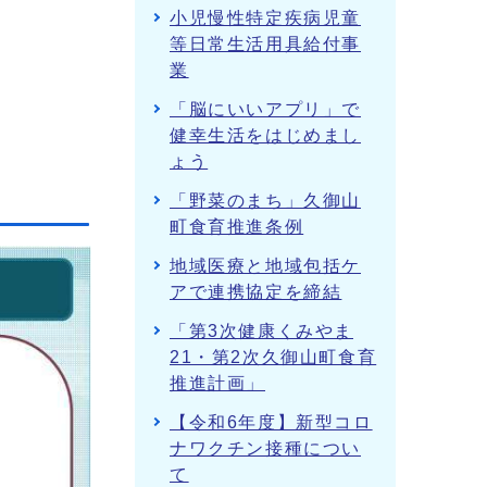
小児慢性特定疾病児童
等日常生活用具給付事
業
「脳にいいアプリ」で
健幸生活をはじめまし
ょう
「野菜のまち」久御山
町食育推進条例
地域医療と地域包括ケ
アで連携協定を締結
「第3次健康くみやま
21・第2次久御山町食育
推進計画」
【令和6年度】新型コロ
ナワクチン接種につい
て