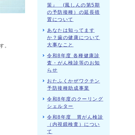
策』 (風しんの第5期
の予防接種）の延長措
置について
あなたは知ってます
か？歯の健康について
大事なこと
す。
令和8年度 各種健康診
査・がん検診等のお知
らせ
おたふくかぜワクチン
予防接種助成事業
令和8年度のクーリング
シェルター
令和8年度 胃がん検診
（内視鏡検査）につい
て