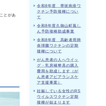
令和8年度 帯状疱疹ワ
クチン予防接種につい
ことがあ
て
令和8年度久御山町風し
ん予防接種助成事業
令和8年度 高齢者用肺
炎球菌ワクチンの定期
接種について
がん患者の人へウイッ
グ・乳房補整具の購入
費用を助成します（が
ん患者アピアランスケ
ア支援事業）
妊娠している女性のRS
ウイルスワクチン定期
接種が始まります