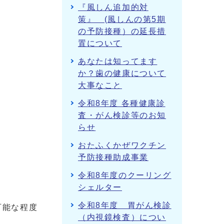
『風しん追加的対
策』 (風しんの第5期
の予防接種）の延長措
置について
あなたは知ってます
か？歯の健康について
大事なこと
令和8年度 各種健康診
査・がん検診等のお知
らせ
おたふくかぜワクチン
予防接種助成事業
令和8年度のクーリング
シェルター
令和8年度 胃がん検診
可能な程度
（内視鏡検査）につい