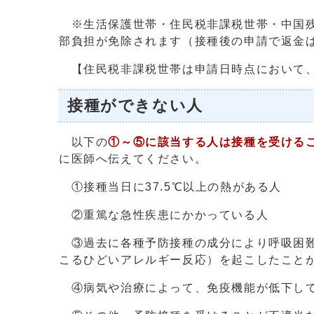
※生活保護世帯・住民税非課税世帯・中国残
部負担が免除されます（接種後の申請で返金
【住民税非課税世帯は申請日時点において、
接種ができない人
以下の
①～⑤に該当する人は接種を受ける
に医師へ伝えてください。
①接種当日に37.5℃以上の熱がある人
②重篤な急性疾患にかかっている人
③過去に各種予防接種の成分により呼吸困難
こるひどいアレルギー反応）を起こしたこと
④病気や治療によって、免疫機能が低下して