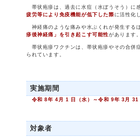
帯状疱疹は、過去に水痘（水ぼうそう）に感
疲労等により免疫機能が低下した際
に活性化
神経痛のような痛みや水ぶくれが発生するほ
疹後神経痛」を引き起こす可能性
があります
帯状疱疹ワクチンは、帯状疱疹やその合併症
られています。
実施期間
令和 8
年 4
月 1
日（水）～令和 9年 3月 3
対象者