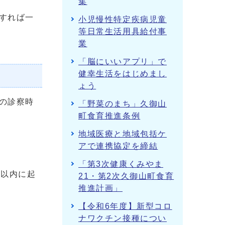
集
すれば一
小児慢性特定疾病児童
等日常生活用具給付事
業
「脳にいいアプリ」で
健幸生活をはじめまし
ょう
の診察時
「野菜のまち」久御山
町食育推進条例
地域医療と地域包括ケ
アで連携協定を締結
「第3次健康くみやま
分以内に起
21・第2次久御山町食育
推進計画」
【令和6年度】新型コロ
ナワクチン接種につい