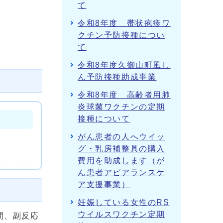
て
令和8年度 帯状疱疹ワ
クチン予防接種につい
て
令和8年度久御山町風し
ん予防接種助成事業
令和8年度 高齢者用肺
炎球菌ワクチンの定期
接種について
がん患者の人へウイッ
グ・乳房補整具の購入
費用を助成します（が
ん患者アピアランスケ
ア支援事業）
妊娠している女性のRS
ウイルスワクチン定期
間、副反応