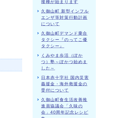
接種が始まります
久御山町 新型インフル
エンザ等対策行動計画
について
久御山町デマンド乗合
タクシー『のってこ優
タクシー』
くみやま歩活（ぽか
つ）塾～ぽかつ始めま
した～
日本赤十字社 国内災害
義援金・海外救援金の
受付について
久御山町食生活改善推
進員協議会「久味の
会」40周年記念レシピ