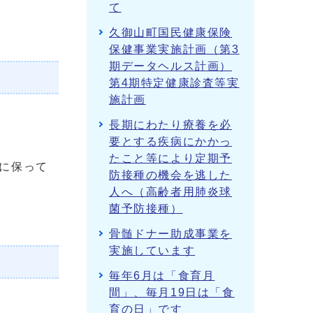
て
久御山町国民健康保険
保健事業実施計画（第3
期データヘルス計画）
第4期特定健康診査等実
施計画
長期にわたり療養を必
要とする疾病にかかっ
たこと等により定期予
に保って
防接種の機会を逃した
人へ（高齢者用肺炎球
菌予防接種）
骨髄ドナー助成事業を
実施しています
毎年6月は「食育月
間」、毎月19日は「食
育の日」です