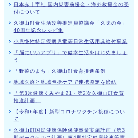
日本赤十字社 国内災害義援金・海外救援金の受
付について
久御山町食生活改善推進員協議会「久味の会」
40周年記念レシピ集
小児慢性特定疾病児童等日常生活用具給付事業
「脳にいいアプリ」で健幸生活をはじめましょ
う
「野菜のまち」久御山町食育推進条例
地域医療と地域包括ケアで連携協定を締結
「第3次健康くみやま21・第2次久御山町食育
推進計画」
【令和6年度】新型コロナワクチン接種につい
て
久御山町国民健康保険保健事業実施計画（第3
期データヘルス計画）第4期特定健康診査等実