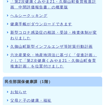
「第2次健康くみやま21・久御山町食育推進計
画 中間評価報告書」の概要版
ヘルシークッキング
健康手帳がダウンロードできます
新型コロナ感染症の相談・受診・検査体制が変
わりました
久御山町新型インフルエンザ等対策行動計画
六次産業化・地産地消法に基づく「促進計画」
として「第2次健康くみやま21・久御山町食育
推進計画」を位置付けました
民生部国保健康課（1階）
お知らせ
父母と子の健康・福祉