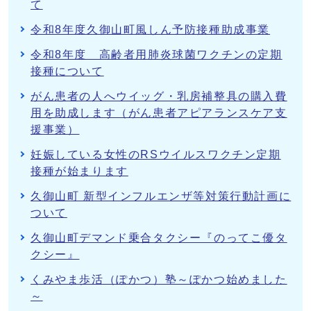
て
令和8年度久御山町風しん予防接種助成事業
令和8年度 高齢者用肺炎球菌ワクチンの定期
接種について
がん患者の人へウイッグ・乳房補整具の購入費
用を助成します（がん患者アピアランスケア支
援事業）
妊娠している女性のRSウイルスワクチン定期
接種が始まります
久御山町 新型インフルエンザ等対策行動計画に
ついて
久御山町デマンド乗合タクシー『のってこ優タ
クシー』
くみやま歩活（ぽかつ）塾～ぽかつ始めました
～