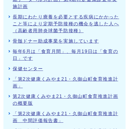
施計画
長期にわたり療養を必要とする疾病にかかった
こと等により定期予防接種の機会を逃した人へ
（高齢者用肺炎球菌予防接種）
骨髄ドナー助成事業を実施しています
毎年6月は「食育月間」、毎月19日は「食育の
日」です
保健センター
「第2次健康くみやま21・久御山町食育推進計
画」
第2次健康くみやま21・久御山町食育推進計画
の概要版
「第2次健康くみやま21・久御山町食育推進計
画 中間評価報告書」