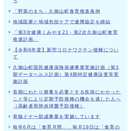
う
「野菜のまち」久御山町食育推進条例
地域医療と地域包括ケアで連携協定を締結
「第3次健康くみやま21・第2次久御山町食育
推進計画」
【令和6年度】新型コロナワクチン接種につい
て
久御山町国民健康保険保健事業実施計画（第3
期データヘルス計画）第4期特定健康診査等実
施計画
長期にわたり療養を必要とする疾病にかかった
こと等により定期予防接種の機会を逃した人へ
（高齢者用肺炎球菌予防接種）
骨髄ドナー助成事業を実施しています
毎年6月は「食育月間」、毎月19日は「食育の