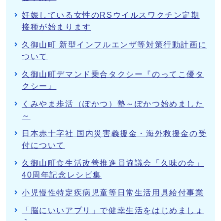
妊娠している女性のRSウイルスワクチン定期
接種が始まります
久御山町 新型インフルエンザ等対策行動計画に
ついて
久御山町デマンド乗合タクシー『のってこ優タ
クシー』
くみやま歩活（ぽかつ）塾～ぽかつ始めました
～
日本赤十字社 国内災害義援金・海外救援金の受
付について
久御山町食生活改善推進員協議会「久味の会」
40周年記念レシピ集
小児慢性特定疾病児童等日常生活用具給付事業
「脳にいいアプリ」で健幸生活をはじめましょ