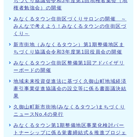
ちづくり協議会令和3年度第1回地権者集会（地
権者勉強会）の開催
みなくるタウン住街区づくりサロンの開催 ～
みんなで考えよう！みなくるタウンの住街区づ
くり～
新市街地（みなくるタウン）第1期整備地区ま
ちづくり協議会令和3年度第1回役員会の開催
みなくるタウン住街区整備第1回アドバイザリ
ーボードの開催
地域未来投資促進法に基づく久御山町地域経済
牽引事業促進協議会の設立等に係る書面議決結
果
久御山町新市街地(みなくるタウン)まちづくり
ニュースNo.4の発行
みなくるタウン第1期整備地区事業化検討パー
トナーシップに係る覚書締結式＆推進プロジェ