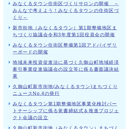
みなくるタウン住街区づくりサロンの開催 ～
みんなで考えよう！みなくるタウンの住街区づ
くり～
新市街地（みなくるタウン）第1期整備地区ま
ちづくり協議会令和3年度第1回役員会の開催
みなくるタウン住街区整備第1回アドバイザリ
ーボードの開催
地域未来投資促進法に基づく久御山町地域経済
牽引事業促進協議会の設立等に係る書面議決結
果
久御山町新市街地(みなくるタウン)まちづくり
ニュースNo.4の発行
みなくるタウン第1期整備地区事業化検討パー
トナーシップに係る覚書締結式＆推進プロジェ
クト会議の設立
久御山町新市街地（みなくるタウン）まちづく