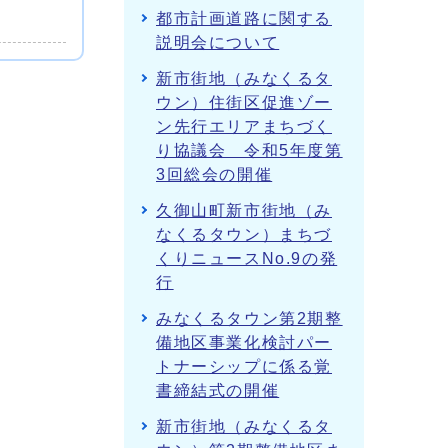
都市計画道路に関する
説明会について
新市街地（みなくるタ
ウン）住街区促進ゾー
ン先行エリアまちづく
り協議会 令和5年度第
3回総会の開催
久御山町新市街地（み
なくるタウン）まちづ
くりニュースNo.9の発
行
みなくるタウン第2期整
備地区事業化検討パー
トナーシップに係る覚
書締結式の開催
新市街地（みなくるタ