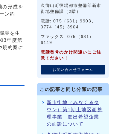
久御山町役場都市整備部新市
地の形成を
街地整備課（2階）
ーン約
電話: 075（631）9903、
0774（45）3904
環境を生
ファックス: 075（631）
和3年度第
6149
や規約案に
電話番号のかけ間違いにご注
意ください！
お問い合わせフォーム
この記事と同じ分類の記事
新市街地（みなくるタ
ウン）第1期土地区画整
理事業 進出希望企業
の面談について