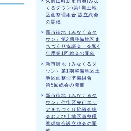
久御山町新市街地(みな
くるタウン)第1期土地
区画整理組合 設立総会
の開催
新市街地（みなくるタ
ウン）第2期整備地区ま
ちづくり協議会 令和4
年度第1回総会の開催
新市街地（みなくるタ
ウン）第1期整備地区土
地区画整理準備組合
第5回総会の開催
新市街地（みなくるタ
ウン）住街区先行エリ
アまちづくり協議会総
会および土地区画整理
準備組合設立総会の開
催