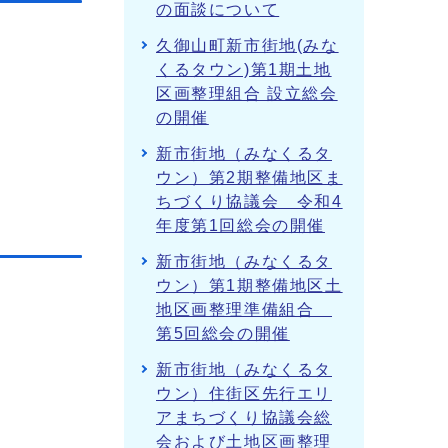
の面談について
久御山町新市街地(みな
くるタウン)第1期土地
区画整理組合 設立総会
の開催
新市街地（みなくるタ
ウン）第2期整備地区ま
ちづくり協議会 令和4
年度第1回総会の開催
新市街地（みなくるタ
ウン）第1期整備地区土
地区画整理準備組合
第5回総会の開催
新市街地（みなくるタ
ウン）住街区先行エリ
アまちづくり協議会総
会および土地区画整理