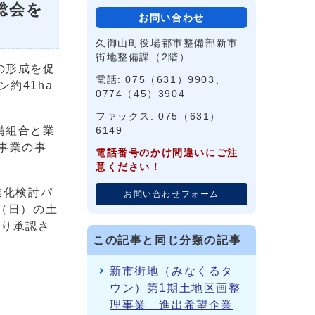
総会を
お問い合わせ
久御山町役場都市整備部新市
街地整備課（2階）
の形成を促
電話: 075（631）9903、
約41ha
0774（45）3904
ファックス: 075（631）
備組合と業
6149
事業の事
電話番号のかけ間違いにご注
意ください！
業化検討パ
お問い合わせフォーム
（日）の土
より承認さ
この記事と同じ分類の記事
新市街地（みなくるタ
ウン）第1期土地区画整
理事業 進出希望企業