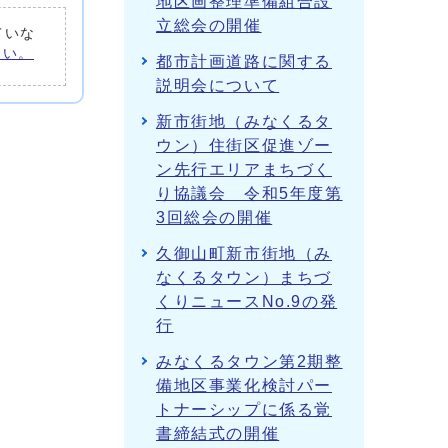
地区画整理準備組合設
立総会の開催
ていな
さい。
都市計画道路に関する
説明会について
新市街地（みなくるタ
ウン）住街区促進ゾー
ン先行エリアまちづく
り協議会 令和5年度第
3回総会の開催
久御山町新市街地（み
なくるタウン）まちづ
くりニュースNo.9の発
行
みなくるタウン第2期整
備地区事業化検討パー
トナーシップに係る覚
書締結式の開催