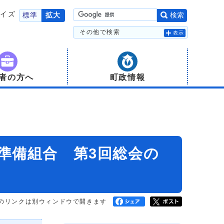
サイズ
標準
拡大
検索
その他で検索
表示
者の方へ
町政情報
準備組合 第3回総会の
のリンクは別ウィンドウで開きます