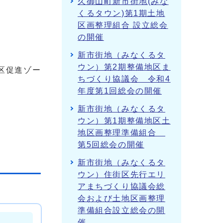
久御山町新市街地(みな
くるタウン)第1期土地
区画整理組合 設立総会
の開催
新市街地（みなくるタ
ウン）第2期整備地区ま
区促進ゾー
ちづくり協議会 令和4
年度第1回総会の開催
新市街地（みなくるタ
ウン）第1期整備地区土
地区画整理準備組合
第5回総会の開催
新市街地（みなくるタ
ウン）住街区先行エリ
アまちづくり協議会総
会および土地区画整理
準備組合設立総会の開
催