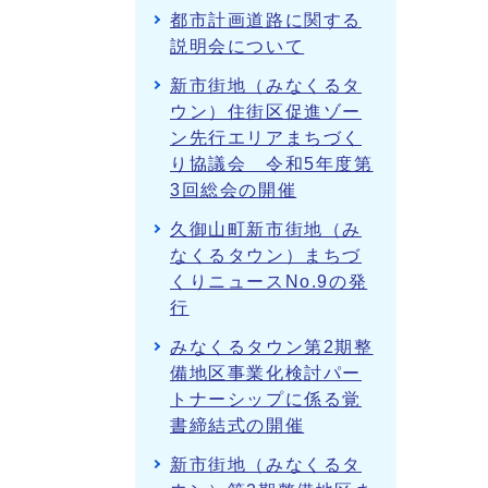
都市計画道路に関する
説明会について
新市街地（みなくるタ
ウン）住街区促進ゾー
ン先行エリアまちづく
り協議会 令和5年度第
3回総会の開催
久御山町新市街地（み
なくるタウン）まちづ
くりニュースNo.9の発
行
みなくるタウン第2期整
備地区事業化検討パー
トナーシップに係る覚
書締結式の開催
新市街地（みなくるタ