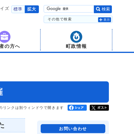
サイズ
標準
拡大
検索
その他で検索
表示
者の方へ
町政情報
催
のリンクは別ウィンドウで開きます
た
お問い合わせ