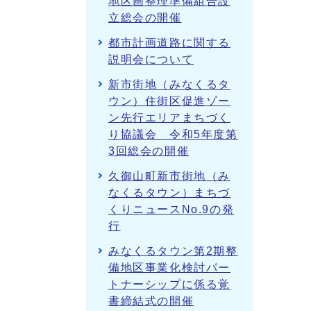
地区画整理準備組合設
立総会の開催
都市計画道路に関する
説明会について
新市街地（みなくるタ
ウン）住街区促進ゾー
ン先行エリアまちづく
り協議会 令和5年度第
3回総会の開催
久御山町新市街地（み
なくるタウン）まちづ
くりニュースNo.9の発
行
みなくるタウン第2期整
備地区事業化検討パー
トナーシップに係る覚
書締結式の開催