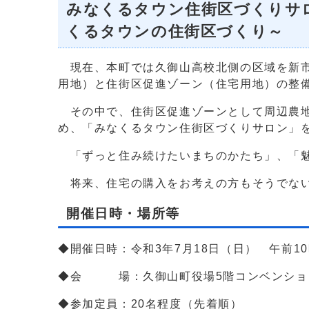
みなくるタウン住街区づくりサ
くるタウンの住街区づくり～
現在、本町では久御山高校北側の区域を新市
用地）と住街区促進ゾーン（住宅用地）の整
その中で、住街区促進ゾーンとして周辺農地
め、「みなくるタウン住街区づくりサロン」
「ずっと住み続けたいまちのかたち」、「魅
将来、住宅の購入をお考えの方もそうでない
開催日時・場所等
◆開催日時：令和3年7月18日（日） 午前1
◆会 場：久御山町役場5階コンベンション
◆参加定員：20名程度（先着順）