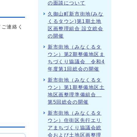
の面談について
久御山町新市街地(みな
くるタウン)第1期土地
てご連絡く
区画整理組合 設立総会
の開催
新市街地（みなくるタ
ウン）第2期整備地区ま
ちづくり協議会 令和4
年度第1回総会の開催
新市街地（みなくるタ
ウン）第1期整備地区土
地区画整理準備組合
第5回総会の開催
新市街地（みなくるタ
ウン）住街区先行エリ
アまちづくり協議会総
会および土地区画整理