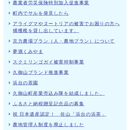
農業者労災保険特別加入促進事業
町内でサルを発見したら
アライグマやヌートリアの被害でお困りの方へ
捕獲檻を貸し出しています。
京力農場プラン（人・農地プラン）について
夢酒くみやま
スクミリンゴガイ被害抑制事業
久御山ブランド推進事業
浜台の茶園
久御山町産業売込み隊を結成しました。
ふるさと納税贈呈記念品の募集
祝 日本遺産認定！ 佐山「浜台の浜茶」
農地管理人制度を廃止しました