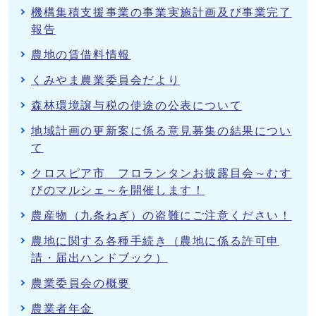
機構集積支援事業の事業実施計画及び事業完了
報告
農地の賃借料情報
くみやま農業委員会だより
森林環境譲与税の使途の公表について
地域計画の更新案に係る意見募集の結果につい
て
クロスピア市 フロランタンお披露目会～むす
びのマルシェ～を開催します！
農産物（九条ねぎ）の盗難にご注意ください！
農地に関する各種手続き（農地に係る許可申
請・届出ハンドブック）
農業委員会の概要
農業者年金