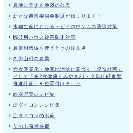
農地に関する地図の公表
新たな農業委員会制度が始まります！
水稲生産におけるトビイロウンカの防除対策
園芸用ハウス被害防止対策
農業用機械を使うときの注意点
久御山町の農業
六次産業化・地産地消法に基づく「促進計画」
として「第2次健康くみやま21・久御山町食育
推進計画」を位置付けました
軟弱野菜レシピ集
淀ダイコンレシピ集
淀ダイコンの出荷
苗の出荷最盛期