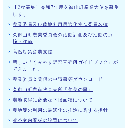
【2次募集】令和7年度久御山町産業大使を募集
します！
農業委員及び農地利用最適化推進委員名簿
久御山町農業委員会の活動計画及び活動の点
検・評価
高温対策営農支援
新しい「くみやま野菜直売所ガイドブック」が
できました。
農業委員会関係の申請書等ダウンロード
久御山町農産物直売所「旬菜の里」
農地取得に必要な下限面積について
農地等の利用の最適化の推進に関する指針
浜茶案内看板の設置について