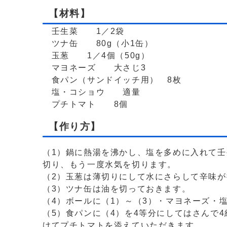
【材料】
壬生菜 1／2袋
ツナ缶 80g（小1缶）
玉葱 1／4個（50g）
マヨネーズ 大さじ3
食パン（サンドイッチ用） 8枚
塩・コショウ 適量
プチトマト 8個
【作り方】
（1）鍋に熱湯を沸かし、塩を多めに入れて壬
切り、もう一度水気を切ります。
（2）玉葱は薄切りにして水にさらして辛味
（3）ツナ缶は油を切っておきます。
（4）ボールに（1）～（3）・マヨネーズ・
（5）食パンに（4）を4等分にしてはさんで
けてプチトマトを添えていただきます。