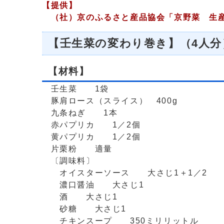
【提供】
（社）京のふるさと産品協会「京野菜 生産
【壬生菜の変わり巻き】（4人分
【材料】
壬生菜 1袋
豚肩ロース（スライス） 400g
九条ねぎ 1本
赤パプリカ 1／2個
黄パプリカ 1／2個
片栗粉 適量
〔調味料〕
オイスターソース 大さじ1＋1／2
濃口醤油 大さじ1
酒 大さじ1
砂糖 大さじ1
チキンスープ 350ミリリットル