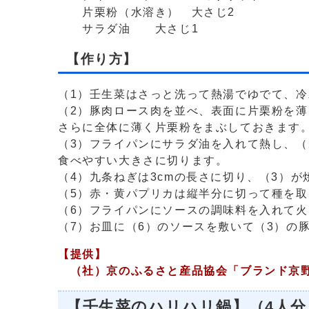
片栗粉（水溶き） 大さじ2
サラダ油 大さじ1
【作り方】
（1）壬生菜はさっと洗って熱湯でゆでて、冷
（2）豚肉ロース肉を並べ、表面に片栗粉を薄
さらに全体に薄く片栗粉をまぶしておきます
（3）フライパンにサラダ油を入れて熱し、（
食べやすい大きさに切ります。
（4）九条ねぎは3cmの長さに切り、（3）
（5）赤・黄パプリカは縦半分に切って種を
（6）フライパンにソースの調味料を入れて
（7）お皿に（6）のソースを敷いて（3）の
【提供】
（社）京のふるさと産品協会「ブランド京野
【壬生菜のハリハリ鍋】（4人分