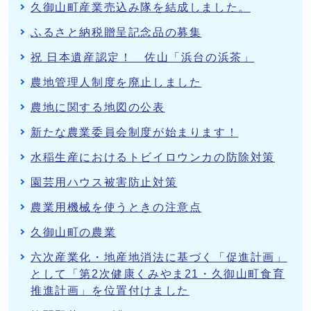
久御山町産業売込み隊を結成しました。
ふるさと納税贈呈記念品の募集
祝 日本遺産認定！ 佐山「浜台の浜茶」
農地管理人制度を廃止しました
農地に関する地図の公表
新たな農業委員会制度が始まります！
水稲生産におけるトビイロウンカの防除対策
園芸用ハウス被害防止対策
農業用機械を使うときの注意点
久御山町の農業
六次産業化・地産地消法に基づく「促進計画」
として「第2次健康くみやま21・久御山町食育
推進計画」を位置付けました