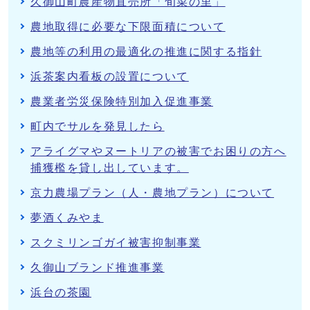
久御山町農産物直売所「旬菜の里」
農地取得に必要な下限面積について
農地等の利用の最適化の推進に関する指針
浜茶案内看板の設置について
農業者労災保険特別加入促進事業
町内でサルを発見したら
アライグマやヌートリアの被害でお困りの方へ
捕獲檻を貸し出しています。
京力農場プラン（人・農地プラン）について
夢酒くみやま
スクミリンゴガイ被害抑制事業
久御山ブランド推進事業
浜台の茶園