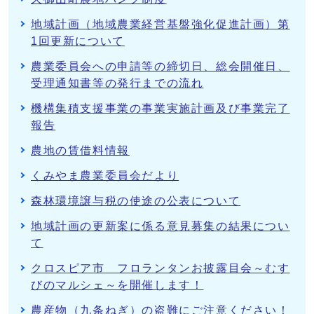
地域計画（地域農業経営基盤強化促進計画）第
1回更新について
農業委員会への申請等の締切日、総会開催日、
受理通知書等の発行までの流れ
機構集積支援事業の事業実施計画及び事業完了
報告
農地の賃借料情報
くみやま農業委員会だより
森林環境譲与税の使途の公表について
地域計画の更新案に係る意見募集の結果につい
て
クロスピア市 フロランタンお披露目会～むす
びのマルシェ～を開催します！
農産物（九条ねぎ）の盗難にご注意ください！