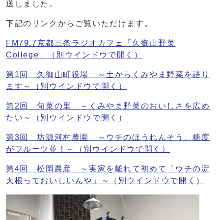
送しました。
下記のリンクからご覧いただけます。
FM79.7京都三条ラジオカフェ「久御山野菜
College」
（別ウインドウで開く）
第1回 久御山町役場 ～土からくみやま野菜を語り
ます～
（別ウインドウで開く）
第2回 旬菜の里 ～くみやま野菜のおいしさを広め
たい～
（別ウインドウで開く）
第3回 坊源河村農園 ～ウチのほうれんそう、糖度
がフルーツ並！～
（別ウインドウで開く）
第4回 松岡農産 ～実家を離れて初めて「ウチの淀
大根っておいしいんや」～
（別ウインドウで開く）