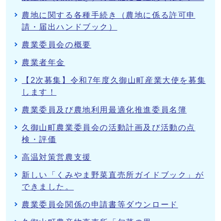
農地に関する各種手続き（農地に係る許可申
請・届出ハンドブック）
農業委員会の概要
農業者年金
【2次募集】令和7年度久御山町産業大使を募集
します！
農業委員及び農地利用最適化推進委員名簿
久御山町農業委員会の活動計画及び活動の点
検・評価
高温対策営農支援
新しい「くみやま野菜直売所ガイドブック」が
できました。
農業委員会関係の申請書等ダウンロード