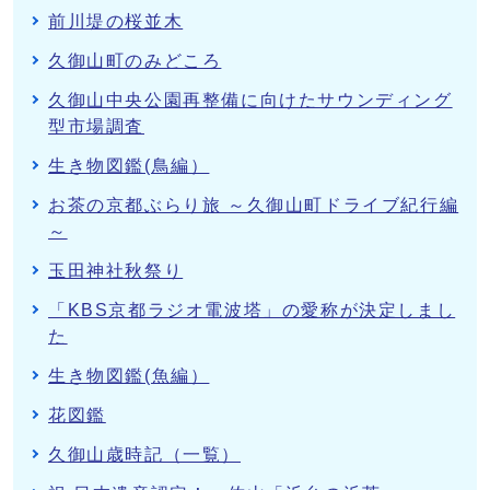
前川堤の桜並木
久御山町のみどころ
久御山中央公園再整備に向けたサウンディング
型市場調査
生き物図鑑(鳥編）
お茶の京都ぶらり旅 ～久御山町ドライブ紀行編
～
玉田神社秋祭り
「KBS京都ラジオ電波塔」の愛称が決定しまし
た
生き物図鑑(魚編）
花図鑑
久御山歳時記（一覧）