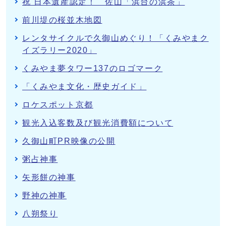
祝 日本遺産認定！ 佐山「浜台の浜茶」
前川堤の桜並木地図
レンタサイクルで久御山めぐり！「くみやまク
イズラリー2020」
くみやま夢タワー137のロゴマーク
「くみやま文化・歴史ガイド」
ロケスポット京都
観光入込客数及び観光消費額について
久御山町PR映像の公開
粥占神事
矢形餅の神事
野神の神事
八朔祭り