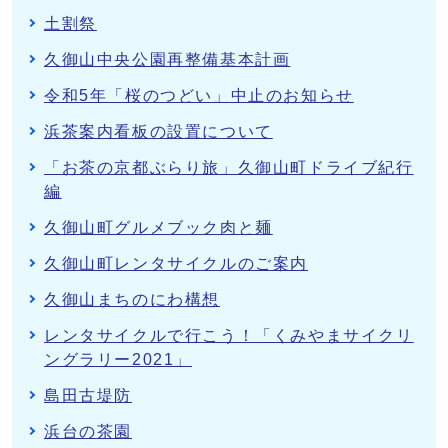
土割祭
久御山中央公園再整備基本計画
令和5年「桜のつどい」中止のお知らせ
浜茶案内看板の設置について
「お茶の京都ぶらり旅」久御山町ドライブ紀行
編
久御山町グルメブック肉と麺
久御山町レンタサイクルのご案内
久御山まちのにわ構想
レンタサイクルで行こう！「くみやまサイクリ
ングラリー2021」
島田古堤防
浜台の茶園