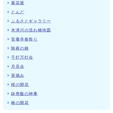
菊花展
とんど
ふるさとギャラリー
木津川の流れ橋地図
安養寺春祭り
除夜の鐘
千灯万灯会
月見会
茶摘み
桜の開花
鉢巻飯の神事
椿の開花