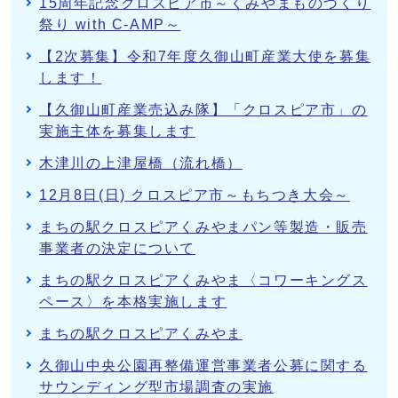
15周年記念クロスピア市～くみやまものづくり
祭り with C-AMP～
【2次募集】令和7年度久御山町産業大使を募集
します！
【久御山町産業売込み隊】「クロスピア市」の
実施主体を募集します
木津川の上津屋橋（流れ橋）
12月8日(日) クロスピア市～もちつき大会～
まちの駅クロスピアくみやまパン等製造・販売
事業者の決定について
まちの駅クロスピアくみやま〈コワーキングス
ペース〉を本格実施します
まちの駅クロスピアくみやま
久御山中央公園再整備運営事業者公募に関する
サウンディング型市場調査の実施