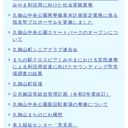
みやま利活用に向けた社会実験業務
久御山中央公園再整備基本計画策定業務に係る
指名型プロポーザルを実施しました
久御山中央公園スケートパークのオープンにつ
いて
久御山町シニアクラブ連合会
まちの駅クロスピアくみやまにおける官民連携
による利活用促進に向けたサウンディング型市
場調査の結果
久御山町役場
公共施設等総合管理計画（令和3年度改訂）
久御山中央公園新設駐車場の整備について
久御山まちのにわ構想
老人福祉センター「荒見苑」