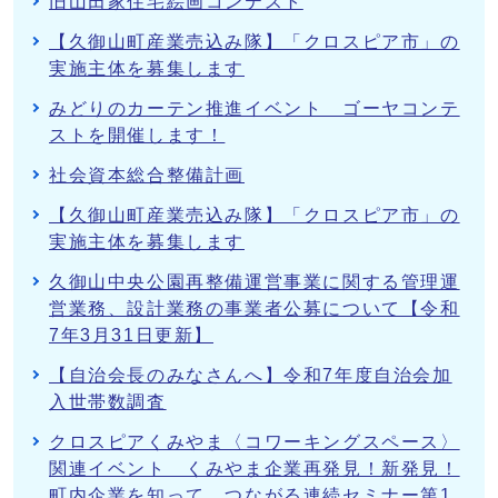
旧山田家住宅絵画コンテスト
【久御山町産業売込み隊】「クロスピア市」の
実施主体を募集します
みどりのカーテン推進イベント ゴーヤコンテ
ストを開催します！
社会資本総合整備計画
【久御山町産業売込み隊】「クロスピア市」の
実施主体を募集します
久御山中央公園再整備運営事業に関する管理運
営業務、設計業務の事業者公募について【令和
7年3月31日更新】
【自治会長のみなさんへ】令和7年度自治会加
入世帯数調査
クロスピアくみやま〈コワーキングスペース〉
関連イベント くみやま企業再発見！新発見！
町内企業を知って、つながる連続セミナー第1