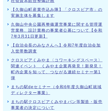
社会資本総合整備計画
【久御山町産業売込み隊】「クロスピア市」の
実施主体を募集します
久御山中央公園再整備運営事業に関する管理運
営業務、設計業務の事業者公募について【令和
7年3月31日更新】
【自治会長のみなさんへ】令和7年度自治会加
入世帯数調査
クロスピアくみやま〈コワーキングスペース〉
関連イベント くみやま企業再発見！新発見！
町内企業を知って、つながる連続セミナー第1
弾
まちの駅deセミナー（令和6年度久御山町就域
ディレクター事業）
まちの駅クロスピアくみやまパン等製造・販売
事業者の決定について