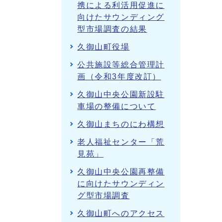
携による利活用促進に
向けたサウンディング
型市場調査の結果
久御山町役場
公共施設等総合管理計
画（令和3年度改訂）
久御山中央公園新設駐
車場の整備について
久御山まちのにわ構想
老人福祉センター「荒
見苑」
久御山中央公園再整備
に向けたサウンディン
グ型市場調査
久御山町へのアクセス