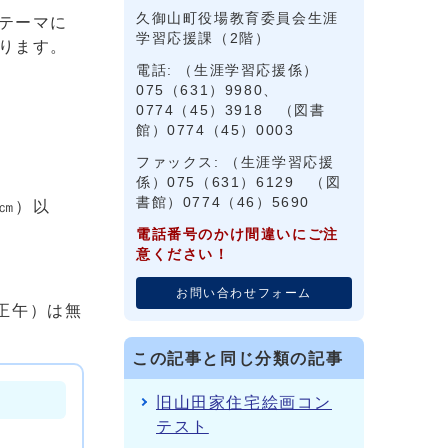
久御山町役場教育委員会生涯
テーマに
学習応援課（2階）
ります。
電話: （生涯学習応援係）
075（631）9980、
0774（45）3918 （図書
館）0774（45）0003
ファックス: （生涯学習応援
係）075（631）6129 （図
書館）0774（46）5690
㎝）以
電話番号のかけ間違いにご注
意ください！
お問い合わせフォーム
正午）は無
この記事と同じ分類の記事
旧山田家住宅絵画コン
テスト