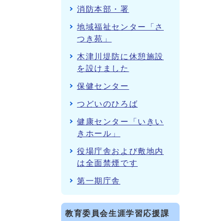
消防本部・署
地域福祉センター「さ
つき苑」
木津川堤防に休憩施設
を設けました
保健センター
つどいのひろば
健康センター「いきい
きホール」
役場庁舎および敷地内
は全面禁煙です
第一期庁舎
教育委員会生涯学習応援課