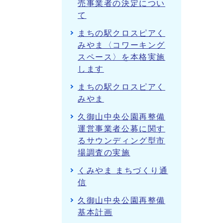
売事業者の決定につい
て
まちの駅クロスピアく
みやま〈コワーキング
スペース〉を本格実施
します
まちの駅クロスピアく
みやま
久御山中央公園再整備
運営事業者公募に関す
るサウンディング型市
場調査の実施
くみやま まちづくり通
信
久御山中央公園再整備
基本計画