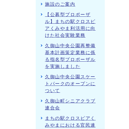
施設のご案内
【公募型プロポーザ
ル】まちの駅クロスピ
アくみやま利活用に向
けた社会実験業務
久御山中央公園再整備
基本計画策定業務に係
る指名型プロポーザル
を実施しました
久御山中央公園スケー
トパークのオープンに
ついて
久御山町シニアクラブ
連合会
まちの駅クロスピアく
みやまにおける官民連