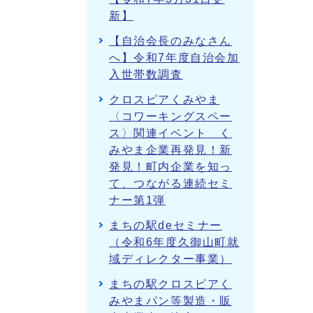
新】
【自治会長のみなさん
へ】令和7年度自治会加
入世帯数調査
クロスピアくみやま
〈コワーキングスペー
ス〉関連イベント く
みやま企業再発見！新
発見！町内企業を知っ
て、つながる連続セミ
ナー第1弾
まちの駅deセミナー
（令和6年度久御山町就
域ディレクター事業）
まちの駅クロスピアく
みやまパン等製造・販