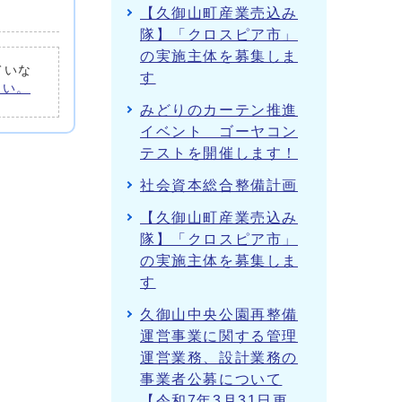
【久御山町産業売込み
隊】「クロスピア市」
の実施主体を募集しま
ていな
す
さい。
みどりのカーテン推進
イベント ゴーヤコン
テストを開催します！
社会資本総合整備計画
【久御山町産業売込み
隊】「クロスピア市」
の実施主体を募集しま
す
久御山中央公園再整備
運営事業に関する管理
運営業務、設計業務の
事業者公募について
【令和7年3月31日更