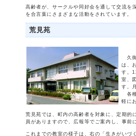
高齢者が、サークルや同好会を通して交流を
を合言葉にさまざまな活動をされています。
荒見苑
久御
は、
す。
室、
す。
各種
軽に
荒見苑では、町内の高齢者を対象に、定期的
員がありますので、広報等でご案内し、事前
これまでの教室の様子は、右の「生きがいづ