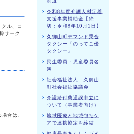
制度
令和8年度介護人材定着
支援事業補助金【締
切：令和8年10月1日】
ークル、コ
操サーク
久御山町デマンド乗合
タクシー『のってこ優
タクシー』
民生委員・児童委員名
簿
社会福祉法人 久御山
町社会福祉協議会
介護給付費過誤申立に
ついて（事業者向け）
の場合は、
地域医療と地域包括ケ
アで連携協定を締結
健康長寿あんしんガイ