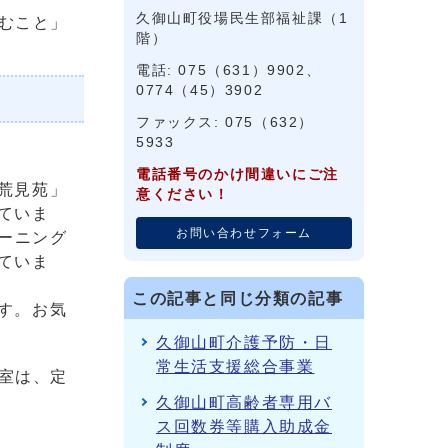
久御山町役場民生部福祉課（1
むこと」
階）
電話: 075（631）9902、
0774（45）3902
ファックス: 075（632）
5933
電話番号のかけ間違いにご注
荒見苑」
意ください！
ていま
お問い合わせフォーム
レーニング
ていま
この記事と同じ分類の記事
す。お気
久御山町介護予防・日
常生活支援総合事業
室は、定
久御山町高齢者専用バ
ス回数券等購入助成金