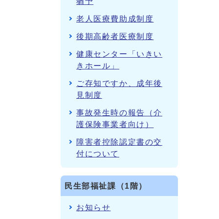
猶予
老人医療費助成制度
後期高齢者医療制度
健康センター「いきい
きホール」
ご存知ですか、成年後
見制度
事故発生時の報告（介
護保険事業者向け）
障害者控除認定書の交
付について
民生部福祉課（1階）
お知らせ