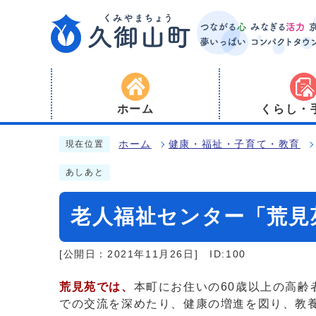
ホーム
くらし・
ホーム
健康・福祉・子育て・教育
現在位置
あしあと
老人福祉センター「荒見
[公開日：2021年11月26日]
ID:100
荒見苑では、
本町にお住いの60歳以上の高
での交流を深めたり、健康の増進を図り、教