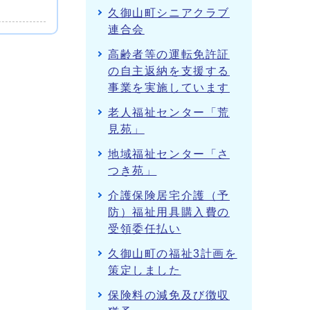
久御山町シニアクラブ
連合会
高齢者等の運転免許証
の自主返納を支援する
事業を実施しています
老人福祉センター「荒
見苑」
地域福祉センター「さ
つき苑」
介護保険居宅介護（予
防）福祉用具購入費の
受領委任払い
久御山町の福祉3計画を
策定しました
保険料の減免及び徴収