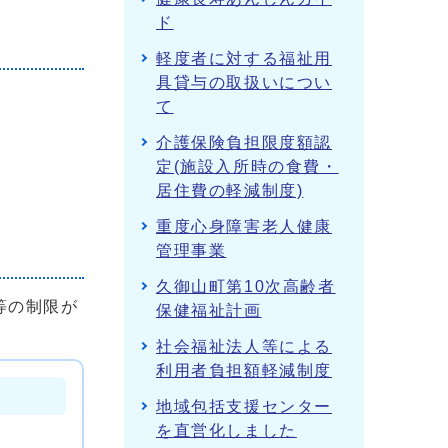
ド
軽度者に対する福祉用
具貸与の取扱いについ
て
介護保険負担限度額認
定(施設入所時の食費・
居住費の軽減制度)
重度心身障害老人健康
管理事業
久御山町第10次高齢者
等の制限が
保健福祉計画
社会福祉法人等による
利用者負担額軽減制度
地域包括支援センター
を直営化しました