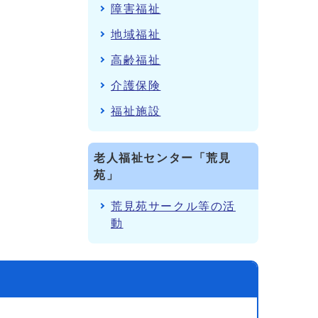
障害福祉
地域福祉
高齢福祉
介護保険
福祉施設
老人福祉センター「荒見
苑」
荒見苑サークル等の活
動