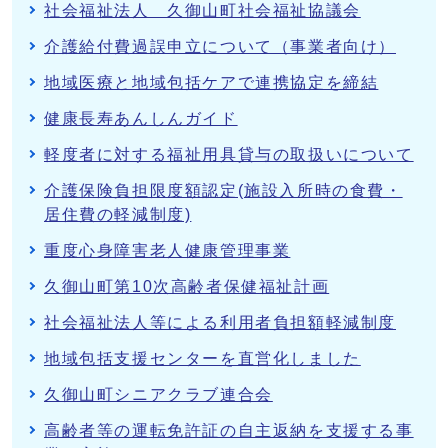
社会福祉法人 久御山町社会福祉協議会
介護給付費過誤申立について（事業者向け）
地域医療と地域包括ケアで連携協定を締結
健康長寿あんしんガイド
軽度者に対する福祉用具貸与の取扱いについて
介護保険負担限度額認定(施設入所時の食費・
居住費の軽減制度)
重度心身障害老人健康管理事業
久御山町第10次高齢者保健福祉計画
社会福祉法人等による利用者負担額軽減制度
地域包括支援センターを直営化しました
久御山町シニアクラブ連合会
高齢者等の運転免許証の自主返納を支援する事