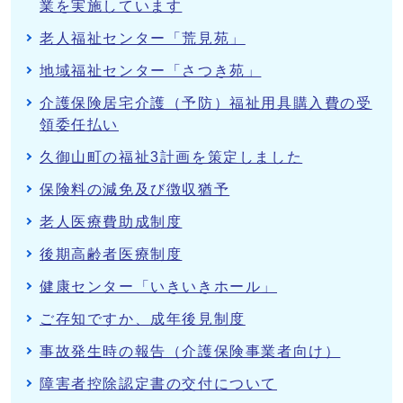
業を実施しています
老人福祉センター「荒見苑」
地域福祉センター「さつき苑」
介護保険居宅介護（予防）福祉用具購入費の受
領委任払い
久御山町の福祉3計画を策定しました
保険料の減免及び徴収猶予
老人医療費助成制度
後期高齢者医療制度
健康センター「いきいきホール」
ご存知ですか、成年後見制度
事故発生時の報告（介護保険事業者向け）
障害者控除認定書の交付について