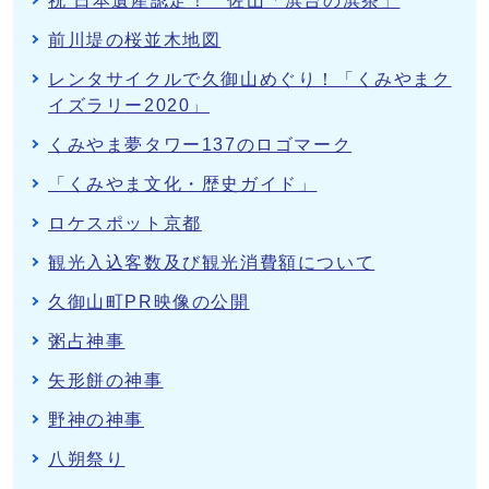
祝 日本遺産認定！ 佐山「浜台の浜茶」
前川堤の桜並木地図
レンタサイクルで久御山めぐり！「くみやまク
イズラリー2020」
くみやま夢タワー137のロゴマーク
「くみやま文化・歴史ガイド」
ロケスポット京都
観光入込客数及び観光消費額について
久御山町PR映像の公開
粥占神事
矢形餅の神事
野神の神事
八朔祭り