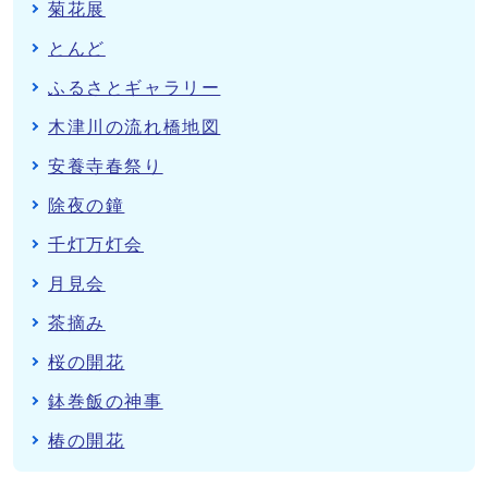
菊花展
とんど
ふるさとギャラリー
木津川の流れ橋地図
安養寺春祭り
除夜の鐘
千灯万灯会
月見会
茶摘み
桜の開花
鉢巻飯の神事
椿の開花