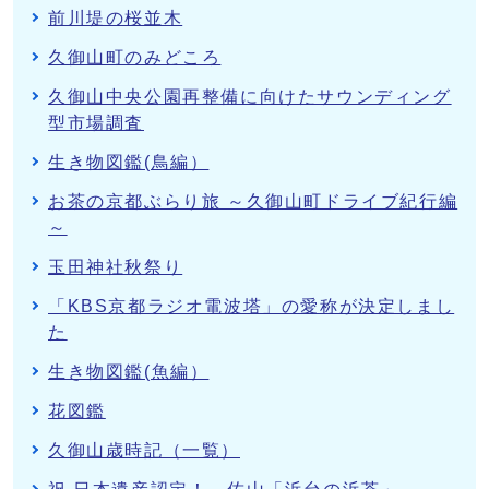
前川堤の桜並木
久御山町のみどころ
久御山中央公園再整備に向けたサウンディング
型市場調査
生き物図鑑(鳥編）
お茶の京都ぶらり旅 ～久御山町ドライブ紀行編
～
玉田神社秋祭り
「KBS京都ラジオ電波塔」の愛称が決定しまし
た
生き物図鑑(魚編）
花図鑑
久御山歳時記（一覧）