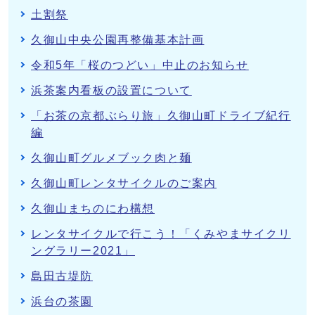
土割祭
久御山中央公園再整備基本計画
令和5年「桜のつどい」中止のお知らせ
浜茶案内看板の設置について
「お茶の京都ぶらり旅」久御山町ドライブ紀行
編
久御山町グルメブック肉と麺
久御山町レンタサイクルのご案内
久御山まちのにわ構想
レンタサイクルで行こう！「くみやまサイクリ
ングラリー2021」
島田古堤防
浜台の茶園