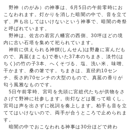
野神（のがみ）の神事は、6月5日の午前零時にお
こなわれます。灯かりを消した暗闇の中で、音を立て
ず、声も出してはいけないという神事で、暗闇の奇祭
と呼ばれています。
野神は、佐古の若宮八幡宮の西側、30坪ほどの境
内に古い石塔を集めて祀られています。
神前に供えられる神饌(しんせん)は野趣に富んだも
ので、真菰(まこも)で巻いた37本のちまき、淡竹(は
ちく)の竹の子3本、へくそづる、塩、洗い米、味噌、
干かます、桑の箸です。ちまきは、直径約10セン
チ、長さ約70センチの大型のもので、真菰の香りが
匂う風雅なものです。
5日午前零時、宮司を先頭に宮総代たちが供物をさ
さげて野神に社参します。街灯などは覆って暗くし、
宮司は声を出さずに祝詞を奏上します。柏手も音を立
ててはいけないので、両手が合うところで止められま
す。
暗闇の中でおこなわれる神事は30分ほどで終わ