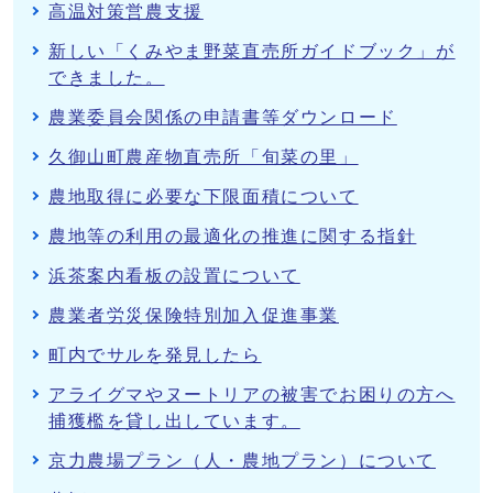
高温対策営農支援
新しい「くみやま野菜直売所ガイドブック」が
できました。
農業委員会関係の申請書等ダウンロード
久御山町農産物直売所「旬菜の里」
農地取得に必要な下限面積について
農地等の利用の最適化の推進に関する指針
浜茶案内看板の設置について
農業者労災保険特別加入促進事業
町内でサルを発見したら
アライグマやヌートリアの被害でお困りの方へ
捕獲檻を貸し出しています。
京力農場プラン（人・農地プラン）について