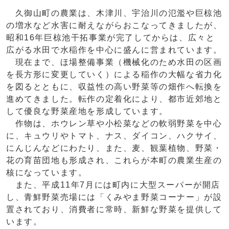
久御山町の農業は、木津川、宇治川の氾濫や巨椋池
の増水など水害に耐えながらおこなってきましたが、
昭和16年巨椋池干拓事業が完了してからは、広々と
広がる水田で水稲作を中心に盛んに営まれています。
現在まで、ほ場整備事業（機械化のため水田の区画
を長方形に変更していく）による稲作の大幅な省力化
を図るとともに、収益性の高い野菜等の畑作へ転換を
進めてきました。転作の定着化により、都市近郊地と
して優良な野菜産地を形成しています。
作物は、ホウレン草や小松菜などの軟弱野菜を中心
に、キュウリやトマト、ナス、ダイコン、ハクサイ、
にんじんなどにわたり、また、麦、観葉植物、野菜・
花の育苗団地も形成され、これらが本町の農業生産の
核になっています。
また、平成11年7月には町内に大型スーパーが開店
し、青鮮野菜売場には「くみやま野菜コーナー」が設
置されており、消費者に常時、新鮮な野菜を提供して
います。