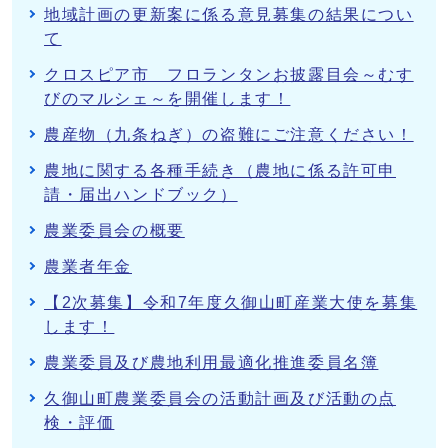
地域計画の更新案に係る意見募集の結果につい
て
クロスピア市 フロランタンお披露目会～むす
びのマルシェ～を開催します！
農産物（九条ねぎ）の盗難にご注意ください！
農地に関する各種手続き（農地に係る許可申
請・届出ハンドブック）
農業委員会の概要
農業者年金
【2次募集】令和7年度久御山町産業大使を募集
します！
農業委員及び農地利用最適化推進委員名簿
久御山町農業委員会の活動計画及び活動の点
検・評価