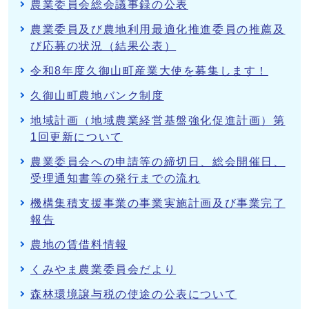
農業委員会総会議事録の公表
農業委員及び農地利用最適化推進委員の推薦及
び応募の状況（結果公表）
令和8年度久御山町産業大使を募集します！
久御山町農地バンク制度
地域計画（地域農業経営基盤強化促進計画）第
1回更新について
農業委員会への申請等の締切日、総会開催日、
受理通知書等の発行までの流れ
機構集積支援事業の事業実施計画及び事業完了
報告
農地の賃借料情報
くみやま農業委員会だより
森林環境譲与税の使途の公表について