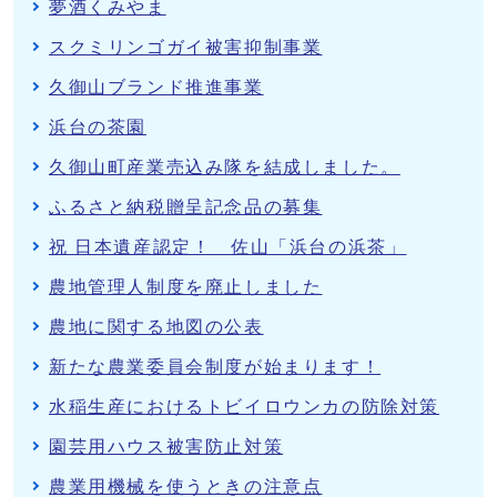
夢酒くみやま
スクミリンゴガイ被害抑制事業
久御山ブランド推進事業
浜台の茶園
久御山町産業売込み隊を結成しました。
ふるさと納税贈呈記念品の募集
祝 日本遺産認定！ 佐山「浜台の浜茶」
農地管理人制度を廃止しました
農地に関する地図の公表
新たな農業委員会制度が始まります！
水稲生産におけるトビイロウンカの防除対策
園芸用ハウス被害防止対策
農業用機械を使うときの注意点