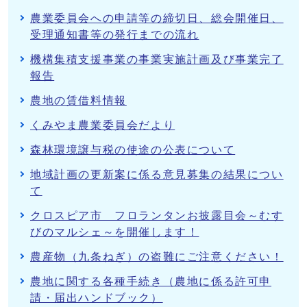
農業委員会への申請等の締切日、総会開催日、
受理通知書等の発行までの流れ
機構集積支援事業の事業実施計画及び事業完了
報告
農地の賃借料情報
くみやま農業委員会だより
森林環境譲与税の使途の公表について
地域計画の更新案に係る意見募集の結果につい
て
クロスピア市 フロランタンお披露目会～むす
びのマルシェ～を開催します！
農産物（九条ねぎ）の盗難にご注意ください！
農地に関する各種手続き（農地に係る許可申
請・届出ハンドブック）