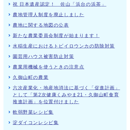
祝 日本遺産認定！ 佐山「浜台の浜茶」
農地管理人制度を廃止しました
農地に関する地図の公表
新たな農業委員会制度が始まります！
水稲生産におけるトビイロウンカの防除対策
園芸用ハウス被害防止対策
農業用機械を使うときの注意点
久御山町の農業
六次産業化・地産地消法に基づく「促進計画」
として「第2次健康くみやま21・久御山町食育
推進計画」を位置付けました
軟弱野菜レシピ集
淀ダイコンレシピ集