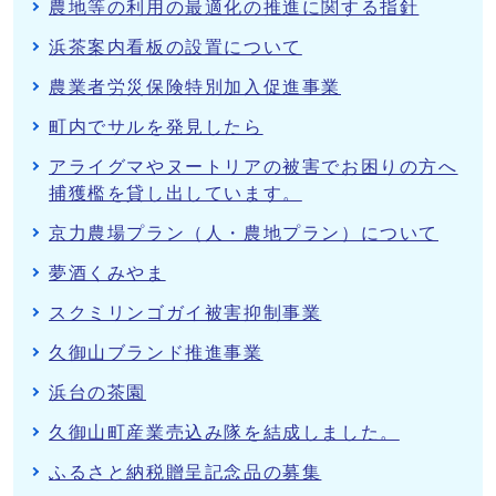
農地等の利用の最適化の推進に関する指針
浜茶案内看板の設置について
農業者労災保険特別加入促進事業
町内でサルを発見したら
アライグマやヌートリアの被害でお困りの方へ
捕獲檻を貸し出しています。
京力農場プラン（人・農地プラン）について
夢酒くみやま
スクミリンゴガイ被害抑制事業
久御山ブランド推進事業
浜台の茶園
久御山町産業売込み隊を結成しました。
ふるさと納税贈呈記念品の募集