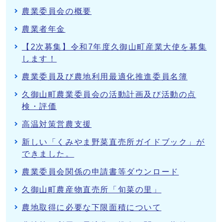
農業委員会の概要
農業者年金
【2次募集】令和7年度久御山町産業大使を募集
します！
農業委員及び農地利用最適化推進委員名簿
久御山町農業委員会の活動計画及び活動の点
検・評価
高温対策営農支援
新しい「くみやま野菜直売所ガイドブック」が
できました。
農業委員会関係の申請書等ダウンロード
久御山町農産物直売所「旬菜の里」
農地取得に必要な下限面積について