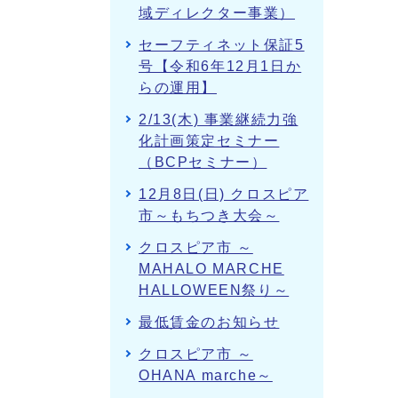
域ディレクター事業）
セーフティネット保証5
号【令和6年12月1日か
らの運用】
2/13(木) 事業継続力強
化計画策定セミナー
（BCPセミナー）
12月8日(日) クロスピア
市～もちつき大会～
クロスピア市 ～
MAHALO MARCHE
HALLOWEEN祭り～
最低賃金のお知らせ
クロスピア市 ～
OHANA marche～