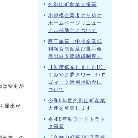
久御山町創業支援策
小規模企業者のための
ホームページリニュー
アル補助金について
商工施策（中小企業低
利融資制度及び展示会
等出展支援助成制度）
【制度拡充しました!!】
くみやま夢タワー137ロ
ゴマーク活用補助金に
物は変更が
ついて
令和8年度久御山町産業
も届出が
大使を募集します！
令和8年度フードトラッ
ク事業
「久御山町第3期産業振
届出書」の