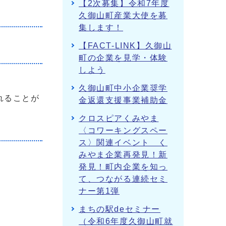
【2次募集】令和7年度
久御山町産業大使を募
集します！
【FACT-LINK】久御山
町の企業を見学・体験
しよう
久御山町中小企業奨学
れることが
金返還支援事業補助金
クロスピアくみやま
〈コワーキングスペー
ス〉関連イベント く
みやま企業再発見！新
発見！町内企業を知っ
て、つながる連続セミ
ナー第1弾
まちの駅deセミナー
（令和6年度久御山町就