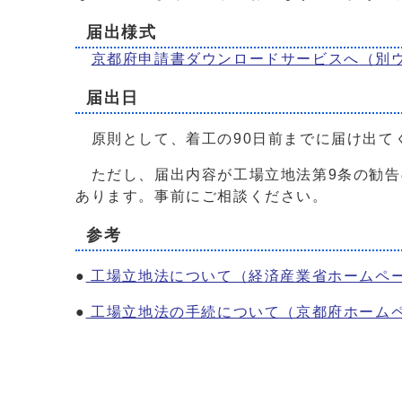
届出様式
京都府申請書ダウンロードサービスへ
（別
届出日
原則として、着工の90日前までに届け出て
ただし、届出内容が工場立地法第9条の勧告
あります。事前にご相談ください。
参考
●
工場立地法について（経済産業省ホームペ
●
工場立地法の手続について（京都府ホーム