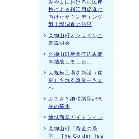
みやまにおける官民連
携による利活用促進に
向けたサウンディング
型市場調査の結果
久御山町オンライン企
業説明会
久御山町産業売込み隊
を結成しました。
大規模工場を新設（変
更）される事業主さま
へ
ふるさと納税贈呈記念
品の募集
地域商業ガイドライン
久御山町「黄金の茶
室」 The Golden Tea