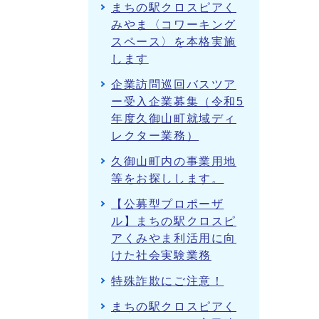
まちの駅クロスピアく
みやま〈コワーキング
スペース〉を本格実施
します
企業訪問巡回バスツア
ー受入企業募集（令和5
年度久御山町就域ディ
レクター業務）
久御山町内の事業用地
等をお探しします。
【公募型プロポーザ
ル】まちの駅クロスピ
アくみやま利活用に向
けた社会実験業務
特殊詐欺にご注意！
まちの駅クロスピアく