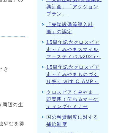
興計画」「アクション
プラン」
「先端設備等導入計
画」の認定
15周年記念クロスピア
市～くみやまスマイル
フェスティバル2025～
15周年記念クロスピア
とき
市～くみやまものづく
り祭り with C-AMP～
クロスピアくみやま
即実践！伝わるマーケ
（周辺の生
ティングセミナー
国の融資制度に対する
他やむを得
補給制度