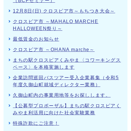
（BCPセミナー）
12月8日(日) クロスピア市～もちつき大会～
クロスピア市 ～MAHALO MARCHE
HALLOWEEN祭り～
最低賃金のお知らせ
クロスピア市 ～OHANA marche～
まちの駅クロスピアくみやま〈コワーキングス
ペース〉を本格実施します
企業訪問巡回バスツアー受入企業募集（令和5
年度久御山町就域ディレクター業務）
久御山町内の事業用地等をお探しします。
【公募型プロポーザル】まちの駅クロスピアく
みやま利活用に向けた社会実験業務
特殊詐欺にご注意！