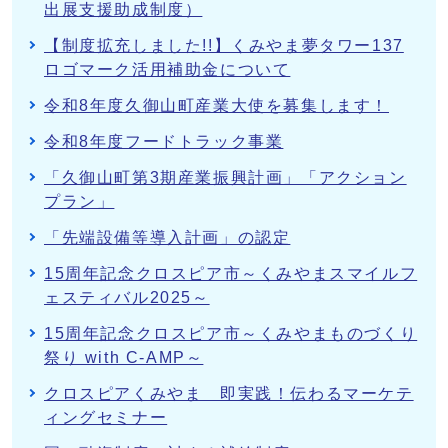
出展支援助成制度）
【制度拡充しました!!】くみやま夢タワー137
ロゴマーク活用補助金について
令和8年度久御山町産業大使を募集します！
令和8年度フードトラック事業
「久御山町第3期産業振興計画」「アクション
プラン」
「先端設備等導入計画」の認定
15周年記念クロスピア市～くみやまスマイルフ
ェスティバル2025～
15周年記念クロスピア市～くみやまものづくり
祭り with C-AMP～
クロスピアくみやま 即実践！伝わるマーケテ
ィングセミナー