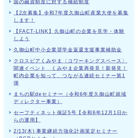
国の融資制度に対する補給制度
【2次募集】令和7年度久御山町産業大使を募集
します！
【FACT-LINK】久御山町の企業を見学・体験
しよう
久御山町中小企業奨学金返還支援事業補助金
クロスピアくみやま〈コワーキングスペース〉
関連イベント くみやま企業再発見！新発見！
町内企業を知って、つながる連続セミナー第1
弾
まちの駅deセミナー（令和6年度久御山町就域
ディレクター事業）
セーフティネット保証5号【令和6年12月1日か
らの運用】
2/13(木) 事業継続力強化計画策定セミナー