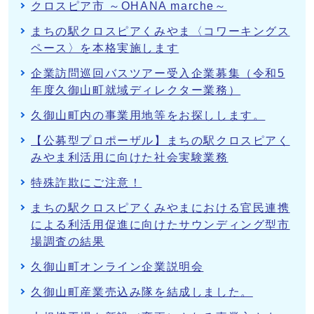
クロスピア市 ～OHANA marche～
まちの駅クロスピアくみやま〈コワーキングス
ペース〉を本格実施します
企業訪問巡回バスツアー受入企業募集（令和5
年度久御山町就域ディレクター業務）
久御山町内の事業用地等をお探しします。
【公募型プロポーザル】まちの駅クロスピアく
みやま利活用に向けた社会実験業務
特殊詐欺にご注意！
まちの駅クロスピアくみやまにおける官民連携
による利活用促進に向けたサウンディング型市
場調査の結果
久御山町オンライン企業説明会
久御山町産業売込み隊を結成しました。