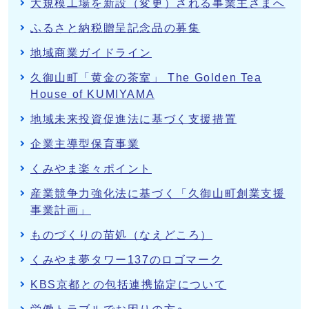
大規模工場を新設（変更）される事業主さまへ
ふるさと納税贈呈記念品の募集
地域商業ガイドライン
久御山町「黄金の茶室」 The Golden Tea
House of KUMIYAMA
地域未来投資促進法に基づく支援措置
企業主導型保育事業
くみやま楽々ポイント
産業競争力強化法に基づく「久御山町創業支援
事業計画」
ものづくりの苗処（なえどころ）
くみやま夢タワー137のロゴマーク
KBS京都との包括連携協定について