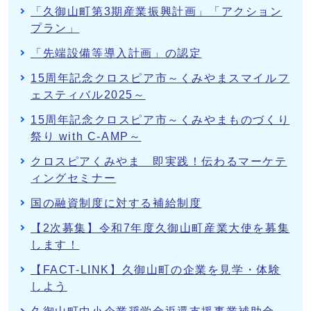
「久御山町第3期産業振興計画」「アクション
プラン」
「先端設備等導入計画」の認定
15周年記念クロスピア市～くみやまスマイルフ
ェスティバル2025～
15周年記念クロスピア市～くみやまものづくり
祭り with C-AMP～
クロスピアくみやま 即実践！伝わるマーケテ
ィングセミナー
国の融資制度に対する補給制度
【2次募集】令和7年度久御山町産業大使を募集
します！
【FACT-LINK】久御山町の企業を見学・体験
しよう