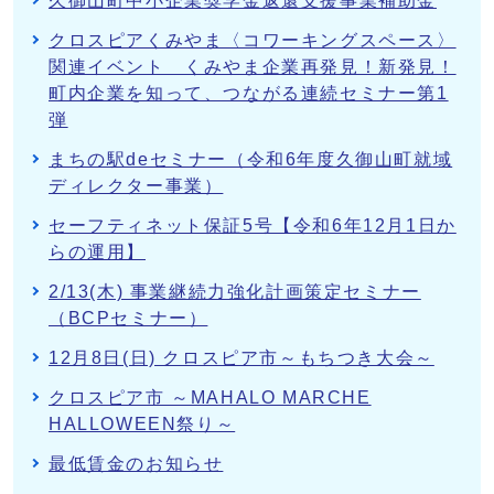
久御山町中小企業奨学金返還支援事業補助金
クロスピアくみやま〈コワーキングスペース〉
関連イベント くみやま企業再発見！新発見！
町内企業を知って、つながる連続セミナー第1
弾
まちの駅deセミナー（令和6年度久御山町就域
ディレクター事業）
セーフティネット保証5号【令和6年12月1日か
らの運用】
2/13(木) 事業継続力強化計画策定セミナー
（BCPセミナー）
12月8日(日) クロスピア市～もちつき大会～
クロスピア市 ～MAHALO MARCHE
HALLOWEEN祭り～
最低賃金のお知らせ