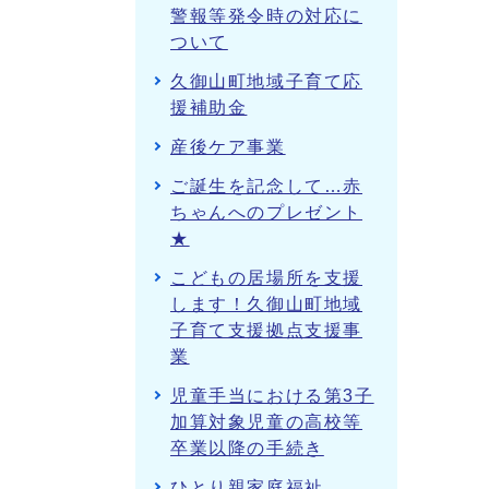
警報等発令時の対応に
ついて
久御山町地域子育て応
援補助金
産後ケア事業
ご誕生を記念して…赤
ちゃんへのプレゼント
★
こどもの居場所を支援
します！久御山町地域
子育て支援拠点支援事
業
児童手当における第3子
加算対象児童の高校等
卒業以降の手続き
ひとり親家庭福祉