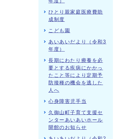
年度）
ひとり親家庭医療費助
成制度
こども園
あいあいだより（令和3
年度）
長期にわたり療養を必
要とする疾病にかかっ
たこと等により定期予
防接種の機会を逃した
人へ
心身障害児手当
久御山町子育て支援セ
ンターあいあいホール
開館のお知らせ
あいあいだより（令和2