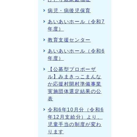
病児・病後児保育
あいあいホール（令和7
年度）
教育支援センター
あいあいホール（令和6
年度）
【公募型プロポーザ
ル】みまきっこまんな
か応援村開村準備事業
実施団体選定結果の公
表
令和6年10月分（令和6
年12月支給分）より、
児童手当の制度が変わ
ります