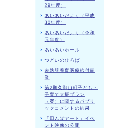
29年度）
あいあいだより（平成
30年度）
あいあいだより（令和
元年度）
あいあいホール
つどいのひろば
未熟児養育医療給付事
業
第2期久御山町子ども・
子育て支援プラン
（案）に関するパブリ
ックコメントの結果
「田んぼアート」イベ
ント映像の公開