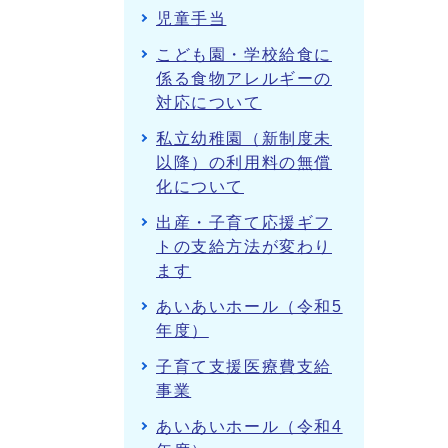
児童手当
こども園・学校給食に
係る食物アレルギーの
対応について
私立幼稚園（新制度未
以降）の利用料の無償
化について
出産・子育て応援ギフ
トの支給方法が変わり
ます
あいあいホール（令和5
年度）
子育て支援医療費支給
事業
あいあいホール（令和4