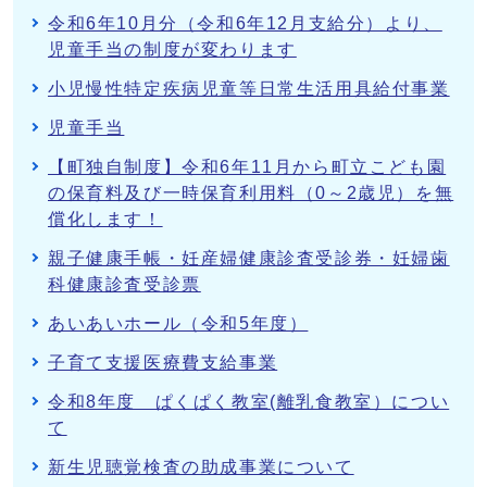
令和6年10月分（令和6年12月支給分）より、
児童手当の制度が変わります
小児慢性特定疾病児童等日常生活用具給付事業
児童手当
【町独自制度】令和6年11月から町立こども園
の保育料及び一時保育利用料（0～2歳児）を無
償化します！
親子健康手帳・妊産婦健康診査受診券・妊婦歯
科健康診査受診票
あいあいホール（令和5年度）
子育て支援医療費支給事業
令和8年度 ぱくぱく教室(離乳食教室）につい
て
新生児聴覚検査の助成事業について