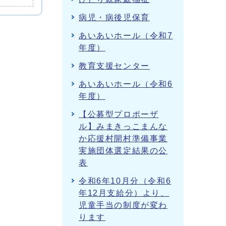
病児・病後児保育
あいあいホール（令和7
年度）
教育支援センター
あいあいホール（令和6
年度）
【公募型プロポーザ
ル】みまきっこまんな
か応援村開村準備事業
実施団体選定結果の公
表
令和6年10月分（令和6
年12月支給分）より、
児童手当の制度が変わ
ります