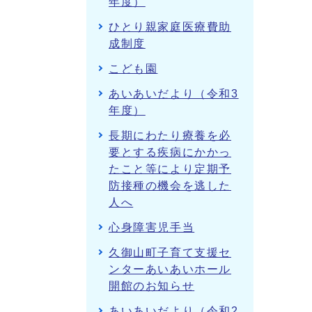
年度）
ひとり親家庭医療費助
成制度
こども園
あいあいだより（令和3
年度）
長期にわたり療養を必
要とする疾病にかかっ
たこと等により定期予
防接種の機会を逃した
人へ
心身障害児手当
久御山町子育て支援セ
ンターあいあいホール
開館のお知らせ
あいあいだより（令和2