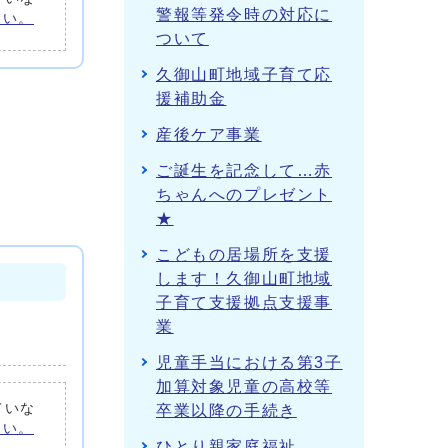
警報等発令時の対応に
さい。
ついて
久御山町地域子育て応
援補助金
産後ケア事業
ご誕生を記念して…赤
ちゃんへのプレゼント
★
こどもの居場所を支援
します！久御山町地域
子育て支援拠点支援事
業
児童手当における第3子
加算対象児童の高校等
ていな
卒業以降の手続き
さい。
ひとり親家庭福祉