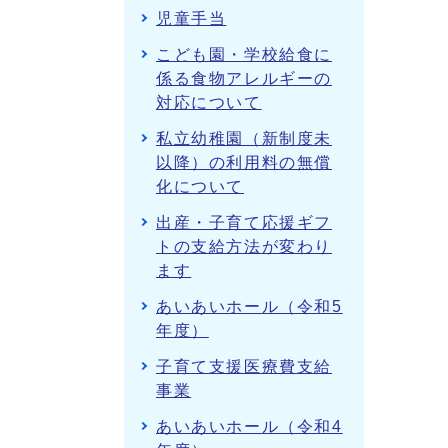
児童手当
こども園・学校給食に
係る食物アレルギーの
対応について
私立幼稚園（新制度未
以降）の利用料の無償
化について
出産・子育て応援ギフ
トの支給方法が変わり
ます
あいあいホール（令和5
年度）
子育て支援医療費支給
事業
あいあいホール（令和4