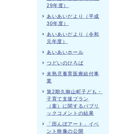
29年度）
あいあいだより（平成
30年度）
あいあいだより（令和
元年度）
あいあいホール
つどいのひろば
未熟児養育医療給付事
業
第2期久御山町子ども・
子育て支援プラン
（案）に関するパブリ
ックコメントの結果
「田んぼアート」イベ
ント映像の公開