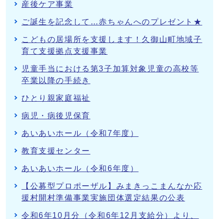
産後ケア事業
ご誕生を記念して…赤ちゃんへのプレゼント★
こどもの居場所を支援します！久御山町地域子
育て支援拠点支援事業
児童手当における第3子加算対象児童の高校等
卒業以降の手続き
ひとり親家庭福祉
病児・病後児保育
あいあいホール（令和7年度）
教育支援センター
あいあいホール（令和6年度）
【公募型プロポーザル】みまきっこまんなか応
援村開村準備事業実施団体選定結果の公表
令和6年10月分（令和6年12月支給分）より、