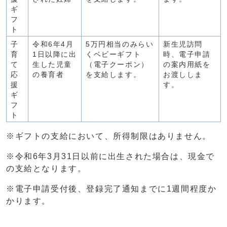
ギ
フ
ト
子
令和6年4月
5万円相当のみらい
新生児訪問
育
1日以降に出
くベビーギフト
時、電子申請
て
生した児童
（電子クーポン）
の案内用紙を
応
の養育者
を支給します。
お渡ししま
援
す。
ギ
フ
ト
※ギフトの支給において、所得制限はありません。
※令和6年3月31日以前に出生された場合は、現金で
の支給となります。
※電子申請受付後、登録完了通知までに1週間程度か
かります。