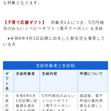
も対象となります。
【子育て応援ギフト】
対象児1人につき、5万円相
当のみらいくベビーギフト（電子クーポン）を支給
●令和6年4月1日以降に出生した新生児を養育して
いる方
支給対象者と支給額
ギ
支給対象者
支給内容
申請について
フ
ト
名
出
令和6年4月
5万円相当のみらい
面談後、電子
産
1日以降に妊
くベビーギフト
申請の案内用
応
娠届を提出
（電子クーポン）
紙をお渡しし
援
された妊婦
を支給します。
ます。