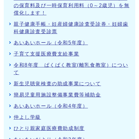
の保育料及び一時保育利用料（0～2歳児）を無
償化します！
親子健康手帳・妊産婦健康診査受診券・妊婦歯
科健康診査受診票
あいあいホール（令和5年度）
子育て支援医療費支給事業
令和8年度 ぱくぱく教室(離乳食教室）につい
て
新生児聴覚検査の助成事業について
簡易児童用施設整備事業費等補助金
あいあいホール（令和4年度）
仲よし学級
ひとり親家庭医療費助成制度