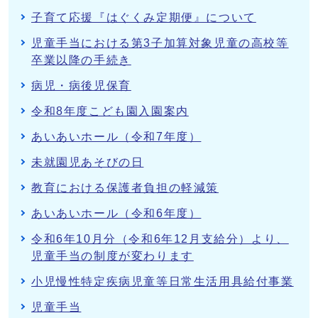
子育て応援『はぐくみ定期便』について
児童手当における第3子加算対象児童の高校等
卒業以降の手続き
病児・病後児保育
令和8年度こども園入園案内
あいあいホール（令和7年度）
未就園児あそびの日
教育における保護者負担の軽減策
あいあいホール（令和6年度）
令和6年10月分（令和6年12月支給分）より、
児童手当の制度が変わります
小児慢性特定疾病児童等日常生活用具給付事業
児童手当