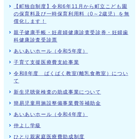
【町独自制度】令和6年11月から町立こども園
の保育料及び一時保育利用料（0～2歳児）を無
償化します！
親子健康手帳・妊産婦健康診査受診券・妊婦歯
科健康診査受診票
あいあいホール（令和5年度）
子育て支援医療費支給事業
令和8年度 ぱくぱく教室(離乳食教室）につい
て
新生児聴覚検査の助成事業について
簡易児童用施設整備事業費等補助金
あいあいホール（令和4年度）
仲よし学級
ひとり親家庭医療費助成制度