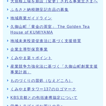
大規模工場を新設（変更）される事業主さまへ
ふるさと納税贈呈記念品の募集
地域商業ガイドライン
久御山町「黄金の茶室」 The Golden Tea
House of KUMIYAMA
地域未来投資促進法に基づく支援措置
企業主導型保育事業
くみやま楽々ポイント
産業競争力強化法に基づく「久御山町創業支援
事業計画」
ものづくりの苗処（なえどころ）
くみやま夢タワー137のロゴマーク
KBS京都との包括連携協定について