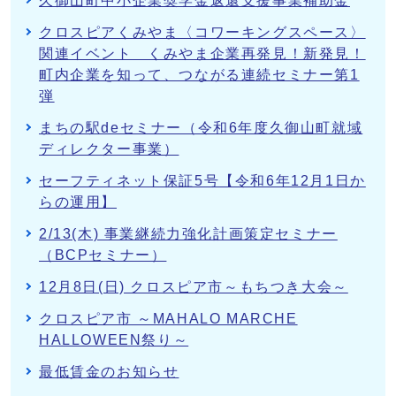
久御山町中小企業奨学金返還支援事業補助金
クロスピアくみやま〈コワーキングスペース〉
関連イベント くみやま企業再発見！新発見！
町内企業を知って、つながる連続セミナー第1
弾
まちの駅deセミナー（令和6年度久御山町就域
ディレクター事業）
セーフティネット保証5号【令和6年12月1日か
らの運用】
2/13(木) 事業継続力強化計画策定セミナー
（BCPセミナー）
12月8日(日) クロスピア市～もちつき大会～
クロスピア市 ～MAHALO MARCHE
HALLOWEEN祭り～
最低賃金のお知らせ