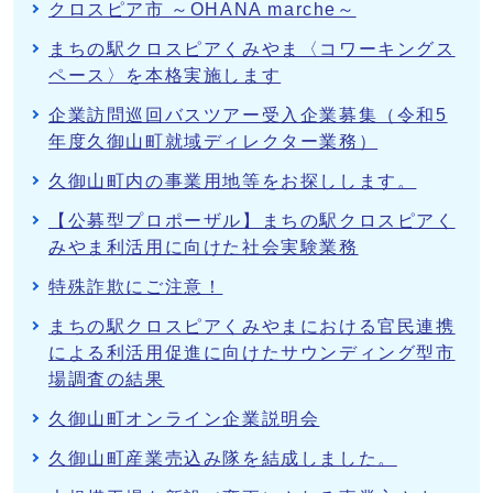
クロスピア市 ～OHANA marche～
まちの駅クロスピアくみやま〈コワーキングス
ペース〉を本格実施します
企業訪問巡回バスツアー受入企業募集（令和5
年度久御山町就域ディレクター業務）
久御山町内の事業用地等をお探しします。
【公募型プロポーザル】まちの駅クロスピアく
みやま利活用に向けた社会実験業務
特殊詐欺にご注意！
まちの駅クロスピアくみやまにおける官民連携
による利活用促進に向けたサウンディング型市
場調査の結果
久御山町オンライン企業説明会
久御山町産業売込み隊を結成しました。