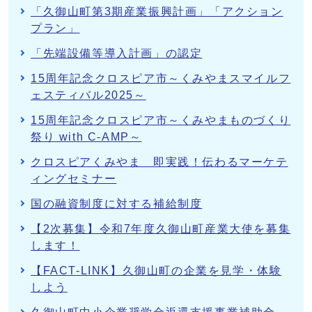
「久御山町第3期産業振興計画」「アクション
プラン」
「先端設備等導入計画」の認定
15周年記念クロスピア市～くみやまスマイルフ
ェスティバル2025～
15周年記念クロスピア市～くみやまものづくり
祭り with C-AMP～
クロスピアくみやま 即実践！伝わるマーケテ
ィングセミナー
国の融資制度に対する補給制度
【2次募集】令和7年度久御山町産業大使を募集
します！
【FACT-LINK】久御山町の企業を見学・体験
しよう