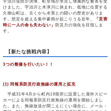
宇治川堤防が決壊、町全域が水没し壊滅的な被害を受
けました。宇治川と木津川に挟まれ、低地に位置する
久御山町は、古くから水害との闘いの歴史がありま
す。想定を超える集中豪雨が起こりうる近年、
「災害
時に一人の命も失わない」
防災力の強化を目指しま
す。
【新たな挑戦内容】
3つの整備を行いたい！！
(1) 同報系防災行政無線の運用と拡充
平成31年4月から町内19箇所に設置した屋外スピー
カーによる同報系防災行政無線の運用を開始しまし
た。また、無線放送が聞こえにくい場合に、メール・