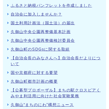
ふるさと納税パンフレットを作成しました
自治会に加入しませんか？
国土利用計画法（国土法）の届出
久御山中央公園再整備基本計画
久御山中央公園再整備検討委員会
久御山町のSDGsに関する取組
【自治会長のみなさんへ】自治会長だよりにつ
いて
国や京都府に対する要望
久御山町都市計画の概要
【公募型プロポーザル】まちの駅クロスピアく
みやま利活用に向けた社会実験業務
久御山“まちのにわ”構想ニュース