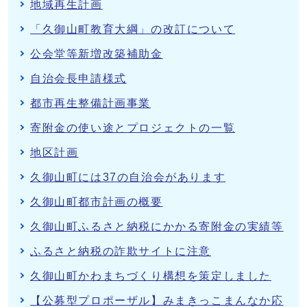
地域再生計画
「久御山町教育大綱」の改訂について
公会堂等新増改築補助金
自治会長申請様式
都市再生整備計画事業
寄附金の使い途とプロジェクトの一覧
地区計画
久御山町には37の自治会があります
久御山町都市計画の概要
久御山町ふるさと納税にかかる寄附金の実績等
ふるさと納税の詐欺サイトに注意
久御山町かわまちづくり構想を策定しました
【公募型プロポーザル】みまきっこまんなか応