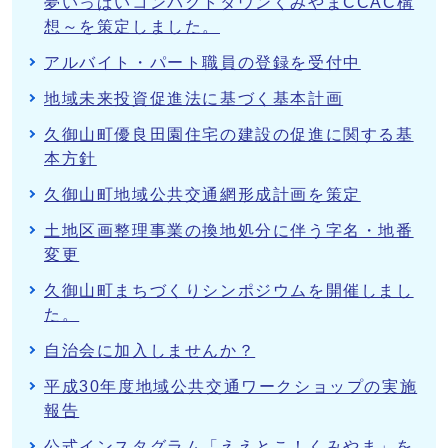
夢いっぱいコンパクトタウンくみやまCCAC構
想～を策定しました。
アルバイト・パート職員の登録を受付中
地域未来投資促進法に基づく基本計画
久御山町優良田園住宅の建設の促進に関する基
本方針
久御山町地域公共交通網形成計画を策定
土地区画整理事業の換地処分に伴う字名・地番
変更
久御山町まちづくりシンポジウムを開催しまし
た。
自治会に加入しませんか？
平成30年度地域公共交通ワークショップの実施
報告
公式インスタグラム「ええとこ！くみやま」を