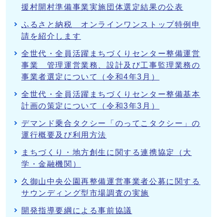
援村開村準備事業実施団体選定結果の公表
ふるさと納税 オンラインワンストップ特例申
請を紹介します
全世代・全員活躍まちづくりセンター整備運営
事業 管理運営業務、設計及び工事監理業務の
事業者選定について（令和4年3月）
全世代・全員活躍まちづくりセンター整備基本
計画の策定について（令和3年3月）
デマンド乗合タクシー「のってこタクシー」の
運行概要及び利用方法
まちづくり・地方創生に関する連携協定（大
学・金融機関）
久御山中央公園再整備運営事業者公募に関する
サウンディング型市場調査の実施
開発指導要綱による事前協議