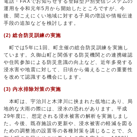
電話・FAXでお知らせする登録型戸別受信システムの
運用を令和元年5月から開始したところですが、今
後、聞こえにくい地域に対する子局の増設や情報伝達
手段の追加などを検討します。
(2) 総合防災訓練の実施
町では5年に1回、町主催の総合防災訓練を実施し
ています。久御山町と関係する防災機関との連携確認
や住民参加による防災意識の向上など、近年多発する
浸水害や地震に対して、日頃から備えることの重要性
を改めて認識する機会にします。
(3) 内水排除対策の実施
本町は、宇治川と木津川に挟まれた低地にあり、局
地的な大雨の際には、浸水の恐れがあります。平成
29年度に、想定される浸水被害の解析を実施しまし
た。今後、既存施設の更新や、浸水被害の軽減を図る
ための調整池の設置等の各種対策を講じることで、久