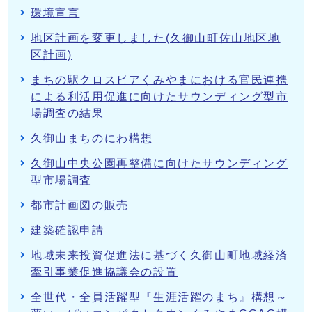
環境宣言
地区計画を変更しました(久御山町佐山地区地
区計画)
まちの駅クロスピアくみやまにおける官民連携
による利活用促進に向けたサウンディング型市
場調査の結果
久御山まちのにわ構想
久御山中央公園再整備に向けたサウンディング
型市場調査
都市計画図の販売
建築確認申請
地域未来投資促進法に基づく久御山町地域経済
牽引事業促進協議会の設置
全世代・全員活躍型『生涯活躍のまち』構想～