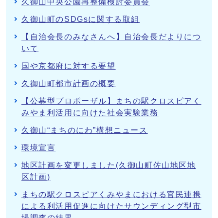
久御山中央公園再整備検討委員会
久御山町のSDGsに関する取組
【自治会長のみなさんへ】自治会長だよりにつ
いて
国や京都府に対する要望
久御山町都市計画の概要
【公募型プロポーザル】まちの駅クロスピアく
みやま利活用に向けた社会実験業務
久御山“まちのにわ”構想ニュース
環境宣言
地区計画を変更しました(久御山町佐山地区地
区計画)
まちの駅クロスピアくみやまにおける官民連携
による利活用促進に向けたサウンディング型市
場調査の結果