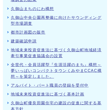
久御山まちのにわ構想
久御山中央公園再整備に向けたサウンディング
型市場調査
都市計画図の販売
建築確認申請
地域未来投資促進法に基づく久御山町地域経済
牽引事業促進協議会の設置
全世代・全員活躍型『生涯活躍のまち』構想～
夢いっぱいコンパクトタウンくみやまCCAC構
想～を策定しました。
アルバイト・パート職員の登録を受付中
地域未来投資促進法に基づく基本計画
久御山町優良田園住宅の建設の促進に関する基
本方針