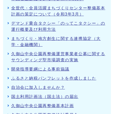
全世代・全員活躍まちづくりセンター整備基本
計画の策定について（令和3年3月）
デマンド乗合タクシー「のってこタクシー」の
運行概要及び利用方法
まちづくり・地方創生に関する連携協定（大
学・金融機関）
久御山中央公園再整備運営事業者公募に関する
サウンディング型市場調査の実施
開発指導要綱による事前協議
ふるさと納税パンフレットを作成しました
自治会に加入しませんか？
国土利用計画法（国土法）の届出
久御山中央公園再整備基本計画