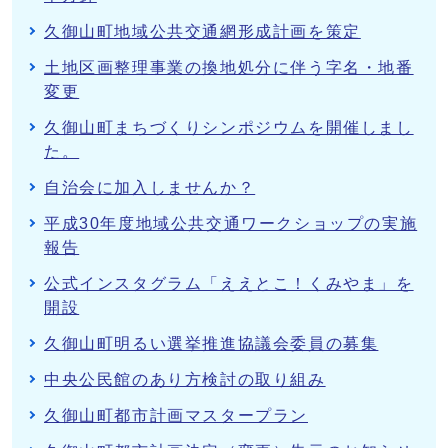
久御山町地域公共交通網形成計画を策定
土地区画整理事業の換地処分に伴う字名・地番
変更
久御山町まちづくりシンポジウムを開催しまし
た。
自治会に加入しませんか？
平成30年度地域公共交通ワークショップの実施
報告
公式インスタグラム「ええとこ！くみやま」を
開設
久御山町明るい選挙推進協議会委員の募集
中央公民館のあり方検討の取り組み
久御山町都市計画マスタープラン