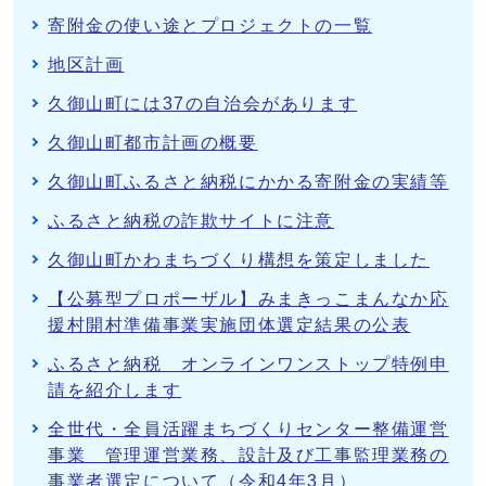
寄附金の使い途とプロジェクトの一覧
地区計画
久御山町には37の自治会があります
久御山町都市計画の概要
久御山町ふるさと納税にかかる寄附金の実績等
ふるさと納税の詐欺サイトに注意
久御山町かわまちづくり構想を策定しました
【公募型プロポーザル】みまきっこまんなか応
援村開村準備事業実施団体選定結果の公表
ふるさと納税 オンラインワンストップ特例申
請を紹介します
全世代・全員活躍まちづくりセンター整備運営
事業 管理運営業務、設計及び工事監理業務の
事業者選定について（令和4年3月）