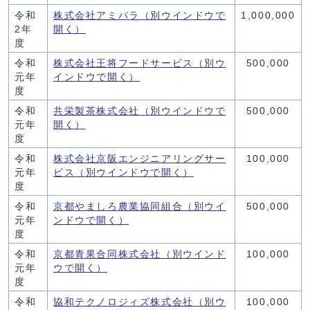
令和
株式会社アミパラ
（別ウインドウで
1,000,000
2年
開く）
度
令和
株式会社王将フードサービス
（別ウ
500,000
元年
インドウで開く）
度
令和
共栄製茶株式会社
（別ウインドウで
500,000
元年
開く）
度
令和
株式会社京阪エンジニアリングサー
100,000
元年
ビス
（別ウインドウで開く）
度
令和
京都やましろ農業協同組合
（別ウイ
500,000
元年
ンドウで開く）
度
令和
京都青果合同株式会社
（別ウインド
100,000
元年
ウで開く）
度
令和
協和テクノロジィズ株式会社
（別ウ
100,000