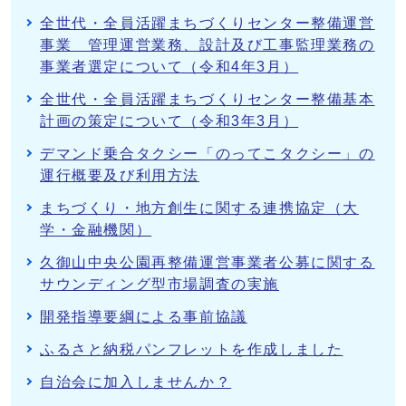
全世代・全員活躍まちづくりセンター整備運営
事業 管理運営業務、設計及び工事監理業務の
事業者選定について（令和4年3月）
全世代・全員活躍まちづくりセンター整備基本
計画の策定について（令和3年3月）
デマンド乗合タクシー「のってこタクシー」の
運行概要及び利用方法
まちづくり・地方創生に関する連携協定（大
学・金融機関）
久御山中央公園再整備運営事業者公募に関する
サウンディング型市場調査の実施
開発指導要綱による事前協議
ふるさと納税パンフレットを作成しました
自治会に加入しませんか？