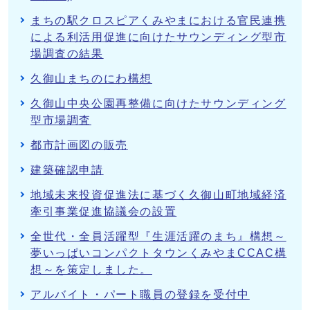
まちの駅クロスピアくみやまにおける官民連携
による利活用促進に向けたサウンディング型市
場調査の結果
久御山まちのにわ構想
久御山中央公園再整備に向けたサウンディング
型市場調査
都市計画図の販売
建築確認申請
地域未来投資促進法に基づく久御山町地域経済
牽引事業促進協議会の設置
全世代・全員活躍型『生涯活躍のまち』構想～
夢いっぱいコンパクトタウンくみやまCCAC構
想～を策定しました。
アルバイト・パート職員の登録を受付中