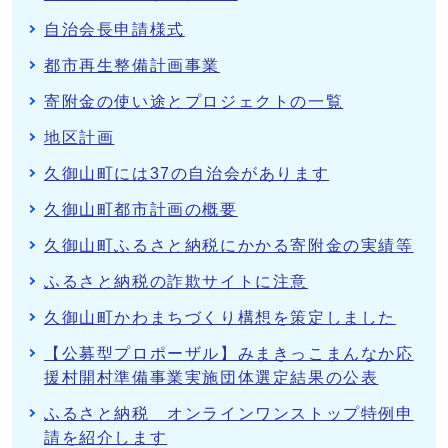
自治会長申請様式
都市再生整備計画事業
寄附金の使い途とプロジェクトの一覧
地区計画
久御山町には37の自治会があります
久御山町都市計画の概要
久御山町ふるさと納税にかかる寄附金の実績等
ふるさと納税の詐欺サイトに注意
久御山町かわまちづくり構想を策定しました
【公募型プロポーザル】みまきっこまんなか応
援村開村準備事業実施団体選定結果の公表
ふるさと納税 オンラインワンストップ特例申
請を紹介します