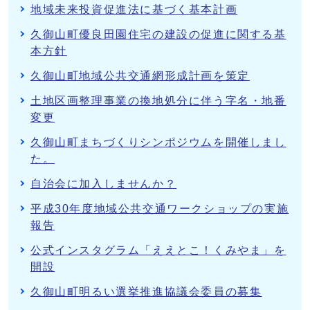
地域未来投資促進法に基づく基本計画
久御山町優良田園住宅の建設の促進に関する基
本方針
久御山町地域公共交通網形成計画を策定
土地区画整理事業の換地処分に伴う字名・地番
変更
久御山町まちづくりシンポジウムを開催しまし
た。
自治会に加入しませんか？
平成30年度地域公共交通ワークショップの実施
報告
公式インスタグラム「ええとこ！くみやま」を
開設
久御山町明るい選挙推進協議会委員の募集