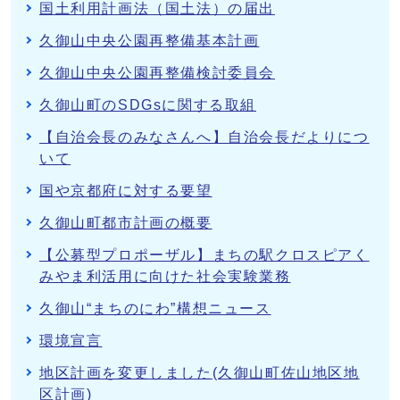
国土利用計画法（国土法）の届出
久御山中央公園再整備基本計画
久御山中央公園再整備検討委員会
久御山町のSDGsに関する取組
【自治会長のみなさんへ】自治会長だよりにつ
いて
国や京都府に対する要望
久御山町都市計画の概要
【公募型プロポーザル】まちの駅クロスピアく
みやま利活用に向けた社会実験業務
久御山“まちのにわ”構想ニュース
環境宣言
地区計画を変更しました(久御山町佐山地区地
区計画)