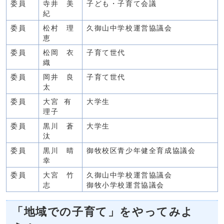
委員
寺井 美
子ども・子育て会議
紀
委員
松村 理
久御山中学校運営協議会
恵
委員
松岡 衣
子育て世代
織
委員
岡井 良
子育て世代
太
委員
大宮 有
大学生
理子
委員
黒川 蒼
大学生
汰
委員
黒川 晴
御牧校区青少年健全育成協議会
幸
委員
大宮 竹
久御山中学校運営協議会
志
御牧小学校運営協議会
「地域での子育て」をやってみよ