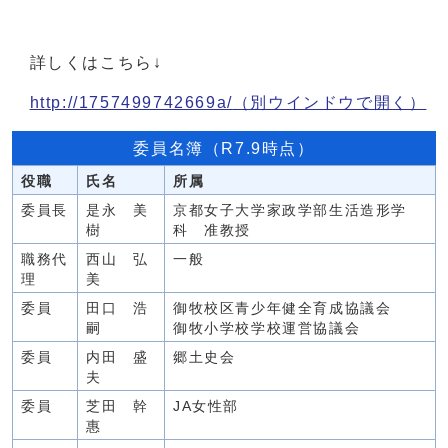
詳しくはこちら↓
http://1757499742669a/
（別ウインドウで開く）
委員名簿（R7.9時点）
役職
氏名
所属
委員長
是永 美
京都女子大学家政学部生活造形学
樹
科 准教授
職務代
西山 弘
一般
理
美
委員
田口 浩
御牧校区青少年健全育成協議会
嗣
御牧小学校学校運営協議会
委員
内田 盛
郷土史会
夫
委員
芝田 幹
JA女性部
惠