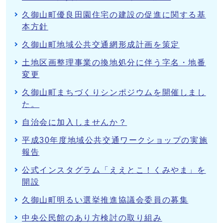
久御山町優良田園住宅の建設の促進に関する基
本方針
久御山町地域公共交通網形成計画を策定
土地区画整理事業の換地処分に伴う字名・地番
変更
久御山町まちづくりシンポジウムを開催しまし
た。
自治会に加入しませんか？
平成30年度地域公共交通ワークショップの実施
報告
公式インスタグラム「ええとこ！くみやま」を
開設
久御山町明るい選挙推進協議会委員の募集
中央公民館のあり方検討の取り組み