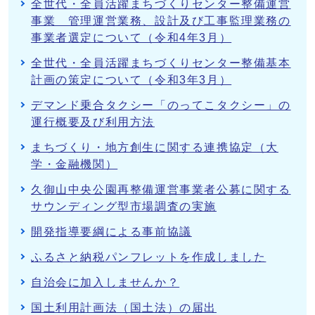
全世代・全員活躍まちづくりセンター整備運営
事業 管理運営業務、設計及び工事監理業務の
事業者選定について（令和4年3月）
全世代・全員活躍まちづくりセンター整備基本
計画の策定について（令和3年3月）
デマンド乗合タクシー「のってこタクシー」の
運行概要及び利用方法
まちづくり・地方創生に関する連携協定（大
学・金融機関）
久御山中央公園再整備運営事業者公募に関する
サウンディング型市場調査の実施
開発指導要綱による事前協議
ふるさと納税パンフレットを作成しました
自治会に加入しませんか？
国土利用計画法（国土法）の届出