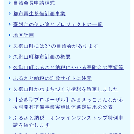
自治会長申請様式
都市再生整備計画事業
寄附金の使い途とプロジェクトの一覧
地区計画
久御山町には37の自治会があります
久御山町都市計画の概要
久御山町ふるさと納税にかかる寄附金の実績等
ふるさと納税の詐欺サイトに注意
久御山町かわまちづくり構想を策定しました
【公募型プロポーザル】みまきっこまんなか応
援村開村準備事業実施団体選定結果の公表
ふるさと納税 オンラインワンストップ特例申
請を紹介します