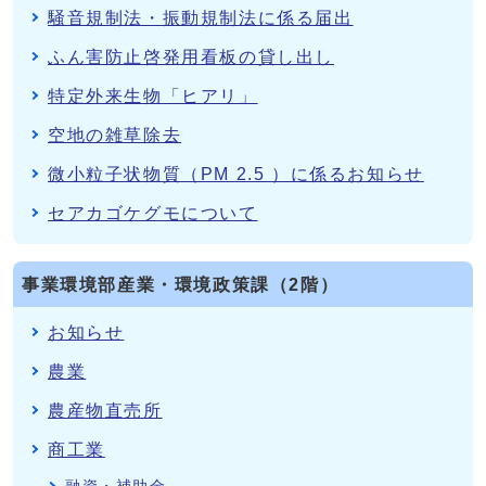
騒音規制法・振動規制法に係る届出
ふん害防止啓発用看板の貸し出し
特定外来生物「ヒアリ」
空地の雑草除去
微小粒子状物質（PM 2.5 ）に係るお知らせ
セアカゴケグモについて
事業環境部産業・環境政策課（2階）
お知らせ
農業
農産物直売所
商工業