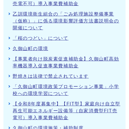
売電不可）導入事業費補助金
乙訓環境衛生組合の「ごみ処理施設整備事業
（仮称）」に係る環境影響評価方法書説明会の
開催について
「桜のつどい」について
久御山町の環境
【事業者向け脱炭素促進補助金】久御山町高効
率機器導入促進事業費補助金
野焼きは法律で禁止されています
「久御山町環境政策プロモーション事業」小学
校への環境学習について
【令和8年度募集中】【FIT型】家庭向け自立型
再生可能エネルギー設備等（自家消費型FIT売
電可）導入事業費補助金
久御山町の環境施策・補助制度