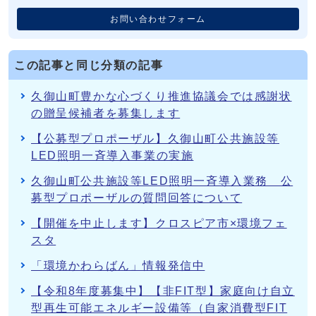
お問い合わせフォーム
この記事と同じ分類の記事
久御山町豊かな心づくり推進協議会では感謝状
の贈呈候補者を募集します
【公募型プロポーザル】久御山町公共施設等
LED照明一斉導入事業の実施
久御山町公共施設等LED照明一斉導入業務 公
募型プロポーザルの質問回答について
【開催を中止します】クロスピア市×環境フェ
スタ
「環境かわらばん」情報発信中
【令和8年度募集中】【非FIT型】家庭向け自立
型再生可能エネルギー設備等（自家消費型FIT