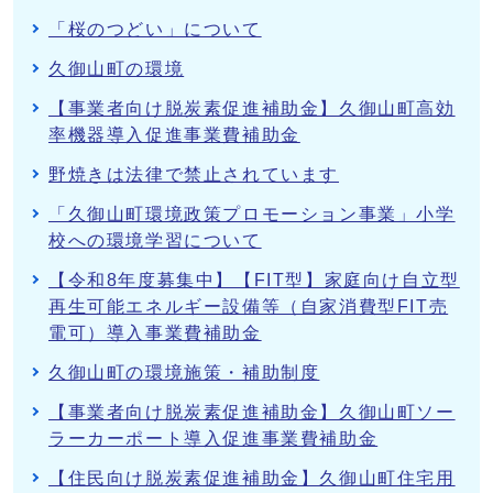
「桜のつどい」について
久御山町の環境
【事業者向け脱炭素促進補助金】久御山町高効
率機器導入促進事業費補助金
野焼きは法律で禁止されています
「久御山町環境政策プロモーション事業」小学
校への環境学習について
【令和8年度募集中】【FIT型】家庭向け自立型
再生可能エネルギー設備等（自家消費型FIT売
電可）導入事業費補助金
久御山町の環境施策・補助制度
【事業者向け脱炭素促進補助金】久御山町ソー
ラーカーポート導入促進事業費補助金
【住民向け脱炭素促進補助金】久御山町住宅用