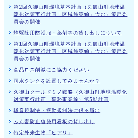
第2回久御山町環境基本計画（久御山町地球温
暖化対策実行計画「区域施策編」含む）策定委
員会の開催
蜂駆除用防護服・薬剤等の貸し出しについて
第1回久御山町環境基本計画（久御山町地球温
暖化対策実行計画「区域施策編」含む）策定委
員会の開催
食品ロス削減にご協力ください
雨水タンクを設置してみませんか？
久御山クールドミノ戦略（久御山町地球温暖化
対策実行計画 事務事業編）第5期計画
騒音規制法・振動規制法に係る届出
ふん害防止啓発用看板の貸し出し
特定外来生物「ヒアリ」