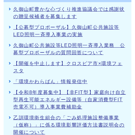
久御山町豊かな心づくり推進協議会では感謝状
の贈呈候補者を募集します
【公募型プロポーザル】久御山町公共施設等
LED照明一斉導入事業の実施
久御山町公共施設等LED照明一斉導入業務 公
募型プロポーザルの質問回答について
【開催を中止します】クロスピア市×環境フェ
スタ
「環境かわらばん」情報発信中
【令和8年度募集中】【非FIT型】家庭向け自立
型再生可能エネルギー設備等（自家消費型FIT
売電不可）導入事業費補助金
乙訓環境衛生組合の「ごみ処理施設整備事業
（仮称）」に係る環境影響評価方法書説明会の
開催について